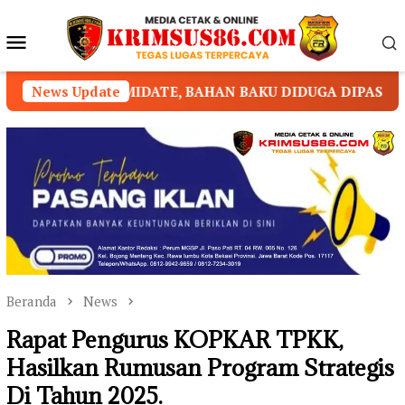
Loncat
ke
Menu
konten
Mobile
TE, BAHAN BAKU DIDUGA DIPASOK DARI KAMBOJA
News Update
Beranda
News
Rapat Pengurus KOPKAR TPKK,
Hasilkan Rumusan Program Strategis
Di Tahun 2025.