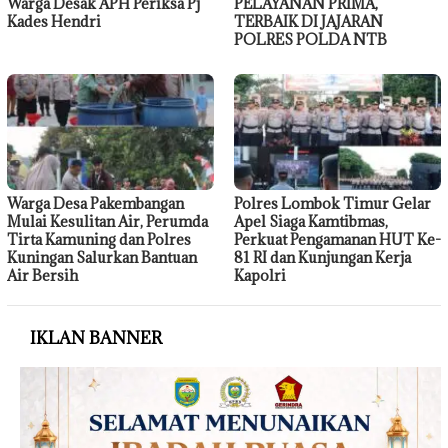
Warga Desak APH Periksa Pj
PELAYANAN PRIMA,
Kades Hendri
TERBAIK DI JAJARAN
POLRES POLDA NTB
Warga Desa Pakembangan
Polres Lombok Timur Gelar
Mulai Kesulitan Air, Perumda
Apel Siaga Kamtibmas,
Tirta Kamuning dan Polres
Perkuat Pengamanan HUT Ke-
Kuningan Salurkan Bantuan
81 RI dan Kunjungan Kerja
Air Bersih
Kapolri
IKLAN BANNER