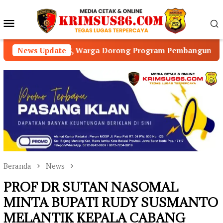
Loncat
ke
Menu
konten
Mobile
28, Warga Dorong Program Pembangunan Prioritas
News Update
D
Beranda
News
PROF DR SUTAN NASOMAL
MINTA BUPATI RUDY SUSMANTO
MELANTIK KEPALA CABANG