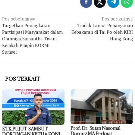
Navigasi
Pos sebelumnya
Pos berikutnya
Targetkan Peningkatan
Tindak Lanjut Penanganan
pos
Partisipasi Masyarakat dalam
Kebakaran di Tai Po oleh KJRI
Olahraga,Samantha Tivani
Hong Kong
Kembali Pimpin KORMI
Sumsel
POS TERKAIT
Prof. Dr. Sutan Nasomal
KTK PUJUT SAMBUT
Dorong MA Perkuat
DORONGAN KETUA KONI