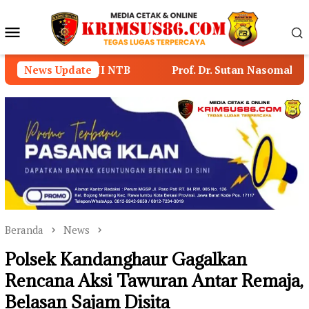
Loncat
ke
Menu
konten
Mobile
 NTB
News Update
Prof. Dr. Sutan Nasomal Dorong MA Perkuat K
Beranda
News
Polsek Kandanghaur Gagalkan
Rencana Aksi Tawuran Antar Remaja,
Belasan Sajam Disita