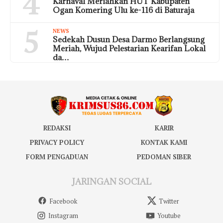
4
Karnaval Meriahkan HUT Kabupaten
Ogan Komering Ulu ke-116 di Baturaja
5
NEWS
Sedekah Dusun Desa Darmo Berlangsung
Meriah, Wujud Pelestarian Kearifan Lokal
da…
REDAKSI
KARIR
PRIVACY POLICY
KONTAK KAMI
FORM PENGADUAN
PEDOMAN SIBER
JARINGAN SOCIAL
Facebook
Twitter
Instagram
Youtube