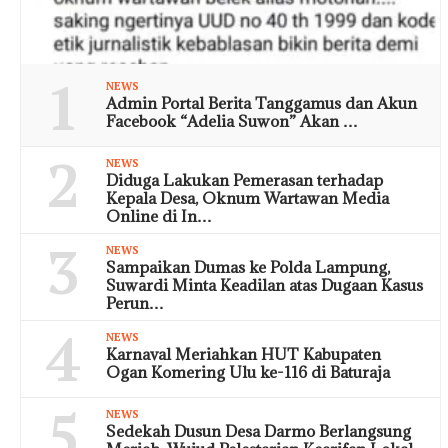
1
NEWS
Admin Portal Berita Tanggamus dan Akun
Facebook “Adelia Suwon” Akan …
2
NEWS
Diduga Lakukan Pemerasan terhadap
Kepala Desa, Oknum Wartawan Media
Online di In…
3
NEWS
Sampaikan Dumas ke Polda Lampung,
Suwardi Minta Keadilan atas Dugaan Kasus
Perun…
4
NEWS
Karnaval Meriahkan HUT Kabupaten
Ogan Komering Ulu ke-116 di Baturaja
5
NEWS
Sedekah Dusun Desa Darmo Berlangsung