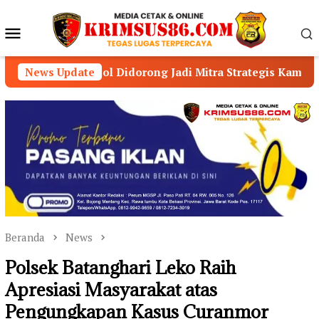
Loncat
ke
Menu
konten
Mobile
Ojol Didorong Jadi Mitra Strategis Kamtibmas
News Update
Kapo
Beranda
News
Polsek Batanghari Leko Raih
Apresiasi Masyarakat atas
Pengungkapan Kasus Curanmor