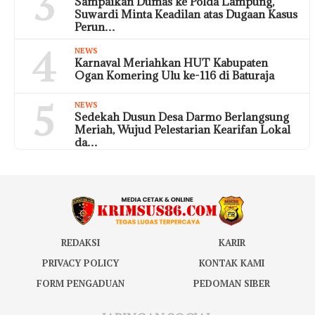
3
Sampaikan Dumas ke Polda Lampung,
Suwardi Minta Keadilan atas Dugaan Kasus
Perun…
4
NEWS
Karnaval Meriahkan HUT Kabupaten
Ogan Komering Ulu ke-116 di Baturaja
5
NEWS
Sedekah Dusun Desa Darmo Berlangsung
Meriah, Wujud Pelestarian Kearifan Lokal
da…
REDAKSI
KARIR
PRIVACY POLICY
KONTAK KAMI
FORM PENGADUAN
PEDOMAN SIBER