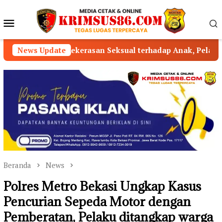
Loncat
ke
Menu
konten
Mobile
asan Seksual terhadap Anak, Pelaku Ditangkap
News Update
Peri
Beranda
News
Polres Metro Bekasi Ungkap Kasus
Pencurian Sepeda Motor dengan
Pemberatan, Pelaku ditangkap warga