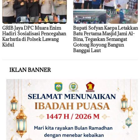
GRIB Jaya DPC Muara Enim
Bupati Sofyan Kaepa Letakkan
Hadiri Sosialisasi Pencegahan
Batu Pertama Masjid Jami Al-
Karhutla di Polsek Lawang
Bina, Tegaskan Semangat
Kidul
Gotong Royong Bangun
Banggai Laut
IKLAN BANNER