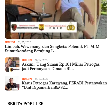
HUKUM
01/05/2026
Limbah, Wewenang, dan Sengketa: Polemik PT MIM
Sumurkondang Berujung L…
HUKUM
26/12/2025
Askun : Uang Sitaan Rp 101 Miliar Petrogas,
jadi Pertanyaan, Dimana Ri…
HUKUM
25/12/2025
Kasus Petrogas Karawang, PERADI Pertanyakan
“Duit Dipamerkan&#82…
BERITA POPULER