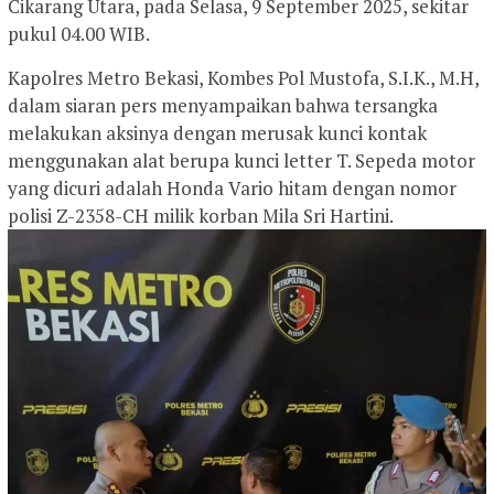
Cikarang Utara, pada Selasa, 9 September 2025, sekitar
pukul 04.00 WIB.
Kapolres Metro Bekasi, Kombes Pol Mustofa, S.I.K., M.H,
dalam siaran pers menyampaikan bahwa tersangka
melakukan aksinya dengan merusak kunci kontak
menggunakan alat berupa kunci letter T. Sepeda motor
yang dicuri adalah Honda Vario hitam dengan nomor
polisi Z-2358-CH milik korban Mila Sri Hartini.