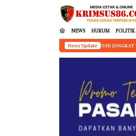
Loncat
tutup
ke
konten
NEWS
HUKUM
POLITIK
NA DESA TUHI JONGKAT TAHUN 2023–2025 Disorot, Warga
News Update