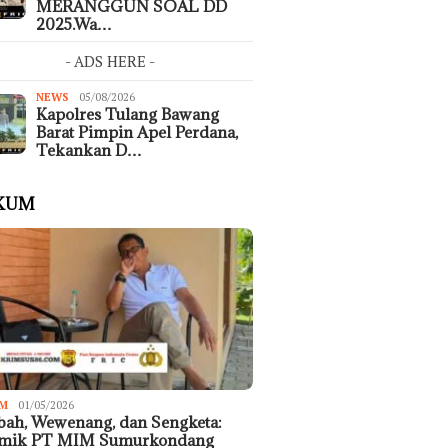
MERANGGUN SOAL DD
2025.Wa…
- ADS HERE -
NEWS
05/08/2026
Kapolres Tulang Bawang
Barat Pimpin Apel Perdana,
Tekankan D…
KUM
M
01/05/2026
ah, Wewenang, dan Sengketa:
emik PT MIM Sumurkondang