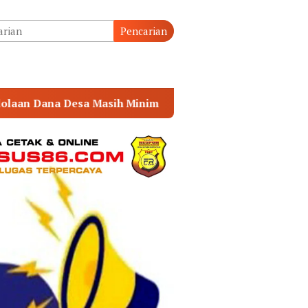
tutup
Pencarian
im
DESAK APH PANGGIL PJ KADES CINGKAM MERANGG