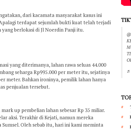
ngatakan, dari kacamata masyarakat kasus ini
TIK
palagi terdapat sejumlah bukti kuat telah terjadi
ang berlokasi di Jl Noerdin Panji itu.
@
K
M
T
O
asi yang diterimanya, lahan rawa seluas 44.000
♬ 
mbang seharga Rp995.000 per meter itu, sejatinya
per meter. Bahkan ironinya, pemilik lahan hanya
s penjualan tersebut.
TOP
i mark up pembelian lahan sebesar Rp 35 miliar.
ar aksi. Terakhir di Kejati, namun mereka
Sumsel. Oleh sebab itu, hari ini kami meminta