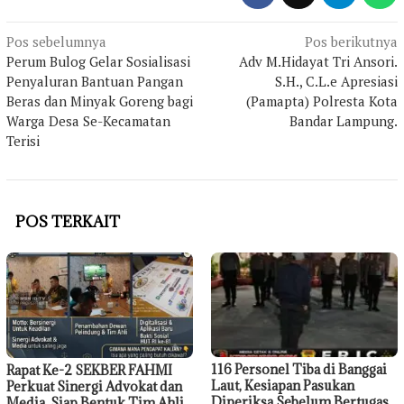
Navigasi
Pos sebelumnya
Pos berikutnya
Perum Bulog Gelar Sosialisasi
Adv M.Hidayat Tri Ansori.
pos
Penyaluran Bantuan Pangan
S.H., C.L.e Apresiasi
Beras dan Minyak Goreng bagi
(Pamapta) Polresta Kota
Warga Desa Se-Kecamatan
Bandar Lampung.
Terisi
POS TERKAIT
116 Personel Tiba di Banggai
Rapat Ke-2 SEKBER FAHMI
Laut, Kesiapan Pasukan
Perkuat Sinergi Advokat dan
Diperiksa Sebelum Bertugas
Media, Siap Bentuk Tim Ahli