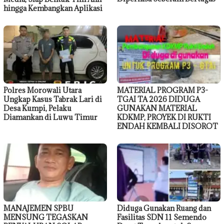
hingga Kembangkan Aplikasi
Polres Morowali Utara
MATERIAL PROGRAM P3-
Ungkap Kasus Tabrak Lari di
TGAI TA 2026 DIDUGA
Desa Kumpi, Pelaku
GUNAKAN MATERIAL
Diamankan di Luwu Timur
KDKMP, PROYEK DI RUKTI
ENDAH KEMBALI DISOROT
MANAJEMEN SPBU
Diduga Gunakan Ruang dan
MENSUNG TEGASKAN
Fasilitas SDN 11 Semendo