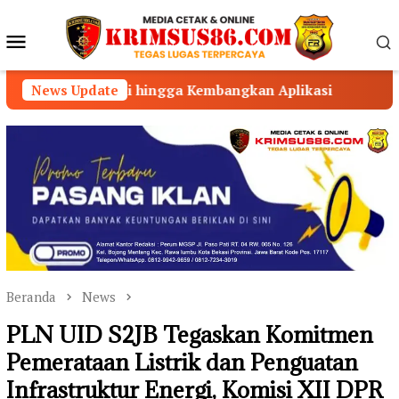
Loncat
ke
Menu
konten
Mobile
i hingga Kembangkan Aplikasi
News Update
116 Personel Tiba di
Beranda
News
PLN UID S2JB Tegaskan Komitmen
Pemerataan Listrik dan Penguatan
Infrastruktur Energi, Komisi XII DPR