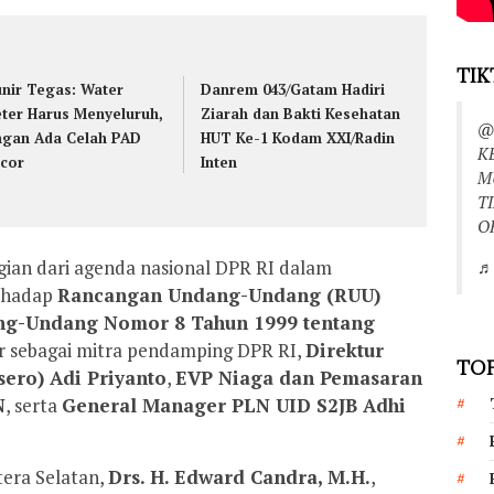
TIK
nir Tegas: Water
Danrem 043/Gatam Hadiri
ter Harus Menyeluruh,
Ziarah dan Bakti Kesehatan
@
ngan Ada Celah PAD
HUT Ke-1 Kodam XXI/Radin
K
cor
Inten
M
T
O
ian dari agenda nasional DPR RI dalam
♬ 
rhadap
Rancangan Undang-Undang (RUU)
ang-Undang Nomor 8 Tahun 1999 tentang
ir sebagai mitra pendamping DPR RI,
Direktur
TOP
sero) Adi Priyanto
,
EVP Niaga dan Pemasaran
N
, serta
General Manager PLN UID S2JB Adhi
tera Selatan,
Drs. H. Edward Candra, M.H.
,