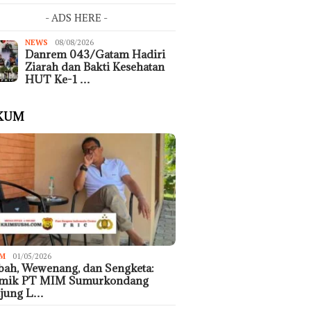
- ADS HERE -
NEWS
08/08/2026
Danrem 043/Gatam Hadiri
Ziarah dan Bakti Kesehatan
HUT Ke-1 …
KUM
M
01/05/2026
ah, Wewenang, dan Sengketa:
emik PT MIM Sumurkondang
ujung L…