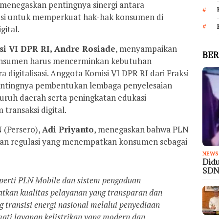
menegaskan pentingnya sinergi antara
si untuk memperkuat hak-hak konsumen di
gital.
si VI DPR RI, Andre Rosiade
, menyampaikan
BER
Konsumen harus mencerminkan kebutuhan
 digitalisasi. Anggota Komisi VI DPR RI dari Fraksi
ntingnya pembentukan lembaga penyelesaian
uruh daerah serta peningkatan edukasi
 transaksi digital.
 (Persero),
Adi Priyanto
, menegaskan bahwa PLN
n regulasi yang menempatkan konsumen sebagai
NEWS
Didu
SDN
seperti PLN Mobile dan sistem pengaduan
atkan kualitas pelayanan yang transparan dan
 transisi energi nasional melalui penyediaan
ti layanan kelistrikan yang modern dan