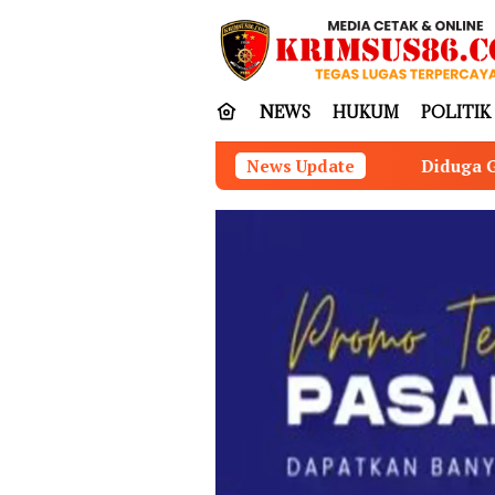
Loncat
tutup
ke
konten
NEWS
HUKUM
POLITIK
Diduga Gunakan Ruang dan Fasilitas
News Update