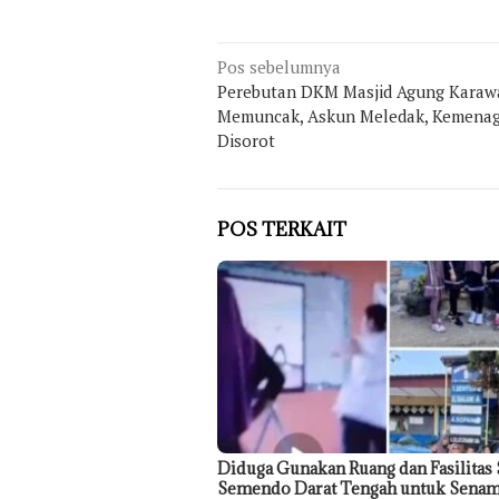
Navigasi
Pos sebelumnya
Perebutan DKM Masjid Agung Karaw
pos
Memuncak, Askun Meledak, Kemena
Disorot
POS TERKAIT
Diduga Gunakan Ruang dan Fasilitas
Semendo Darat Tengah untuk Senam