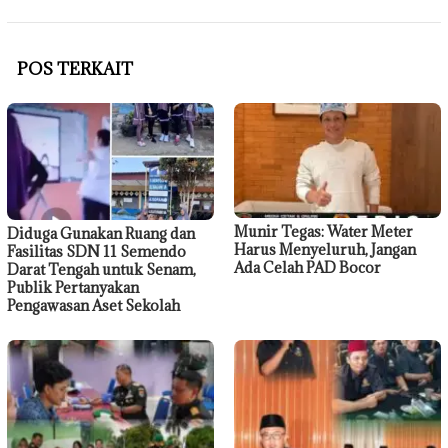
POS TERKAIT
Munir Tegas: Water Meter
Diduga Gunakan Ruang dan
Harus Menyeluruh, Jangan
Fasilitas SDN 11 Semendo
Ada Celah PAD Bocor
Darat Tengah untuk Senam,
Publik Pertanyakan
Pengawasan Aset Sekolah