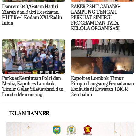
Danrem 043/Gatam Hadiri
RAKER PSHT CABANG
Ziarah dan Bakti Kesehatan
LAMPUNG TENGAH
HUT Ke-1 Kodam XXI/Radin
PERKUAT SINERGI
Inten
PROGRAM DAN TATA
KELOLA ORGANISASI
Perkuat Kemitraan Polri dan
Kapolres Lombok Timur
Media, Kapolres Lombok
Pimpin Langsung Pemadaman
Timur Gelar Silaturahmi dan
Karhutla di Kawasan TNGR
Lomba Memancing
Sembalun
IKLAN BANNER