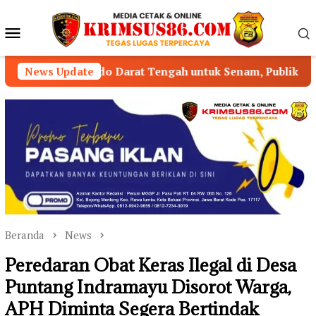
Loncat
ke
Menu
konten
Mobile
o Darat Tengah untuk Senam, Publik Pertanyakan Pengawas
News Update
Beranda
News
Peredaran Obat Keras Ilegal di Desa
Puntang Indramayu Disorot Warga,
APH Diminta Segera Bertindak