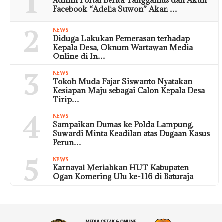
1
Admin Portal Berita Tanggamus dan Akun
Facebook “Adelia Suwon” Akan …
2
NEWS
Diduga Lakukan Pemerasan terhadap
Kepala Desa, Oknum Wartawan Media
Online di In…
3
NEWS
Tokoh Muda Fajar Siswanto Nyatakan
Kesiapan Maju sebagai Calon Kepala Desa
Tirip…
4
NEWS
Sampaikan Dumas ke Polda Lampung,
Suwardi Minta Keadilan atas Dugaan Kasus
Perun…
5
NEWS
Karnaval Meriahkan HUT Kabupaten
Ogan Komering Ulu ke-116 di Baturaja