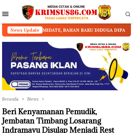
Loncat
ke
Menu
konten
Mobile
ATE, BAHAN BAKU DIDUGA DIPASOK DARI KAMBOJA
News Update
Beranda
News
Beri Kenyamanan Pemudik,
Jembatan Timbang Losarang
Indramayu Disulap Menjadi Rest