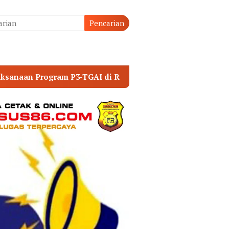
tutup
Pencarian
i Endah
KUNKER KE TAPTENG, KAPOLDA SUMUT L