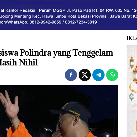
IKL
iswa Polindra yang Tenggelam
Masih Nihil