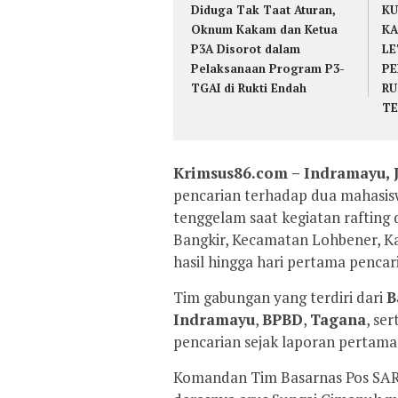
Diduga Tak Taat Aturan,
KU
Oknum Kakam dan Ketua
KA
P3A Disorot dalam
LE
Pelaksanaan Program P3-
PE
TGAI di Rukti Endah
RU
T
Krimsus86.com – Indramayu, 
pencarian terhadap dua mahasisw
tenggelam saat kegiatan rafting
Bangkir, Kecamatan Lohbener, 
hasil hingga hari pertama pencari
Tim gabungan yang terdiri dari
B
Indramayu
,
BPBD
,
Tagana
, se
pencarian sejak laporan pertama 
Komandan Tim Basarnas Pos SAR