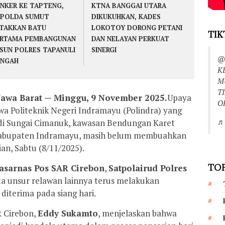
NKER KE TAPTENG,
KTNA BANGGAI UTARA
POLDA SUMUT
DIKUKUHKAN, KADES
TAKKAN BATU
LOKOTOY DORONG PETANI
TIK
RTAMA PEMBANGUNAN
DAN NELAYAN PERKUAT
SUN POLRES TAPANULI
SINERGI
@
ENGAH
K
M
T
Jawa Barat — Minggu, 9 November 2025.
Upaya
O
a Politeknik Negeri Indramayu (Polindra) yang
♬ 
 di Sungai Cimanuk, kawasan Bendungan Karet
Kabupaten Indramayu, masih belum membuahkan
an, Sabtu (8/11/2025).
TOP
asarnas Pos SAR Cirebon
,
Satpolairud Polres
rta unsur relawan lainnya terus melakukan
diterima pada siang hari.
 Cirebon,
Eddy Sukamto
, menjelaskan bahwa