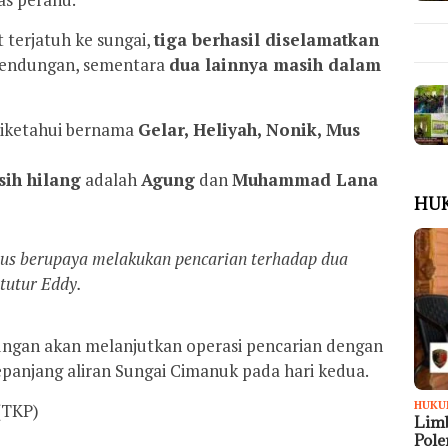
 terjatuh ke sungai,
tiga berhasil diselamatkan
 bendungan, sementara
dua lainnya masih dalam
iketahui bernama
Gelar, Heliyah, Nonik, Mus
ih hilang
adalah
Agung
dan
Muhammad Lana
HU
rus berupaya melakukan pencarian terhadap dua
tutur Eddy.
ungan akan melanjutkan operasi pencarian dengan
epanjang aliran Sungai Cimanuk pada hari kedua.
HUKU
 (TKP)
Limb
Pol