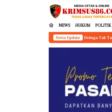
Loncat
tutup
ke
konten
NEWS
HUKUM
POLITIK
Diduga Tak Taat Aturan, Oknum Kakam dan Ketua
News Update