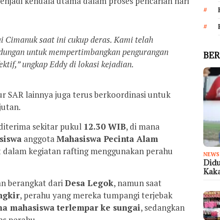
enjadi kendala utama dalam proses pencarian hari
gai Cimanuk saat ini cukup deras. Kami telah
endungan untuk mempertimbangkan pengurangan
BER
ektif,” ungkap Eddy di lokasi kejadian.
ur SAR lainnya juga terus berkoordinasi untuk
jutan.
iterima sekitar pukul
12.30 WIB
, di mana
siswa
anggota
Mahasiswa Pecinta Alam
t dalam kegiatan rafting menggunakan perahu
NEWS
Didu
Kaka
an berangkat dari
Desa Legok
, namun saat
ngkir
, perahu yang mereka tumpangi terjebak
ma mahasiswa terlempar ke sungai
, sedangkan
as perahu.