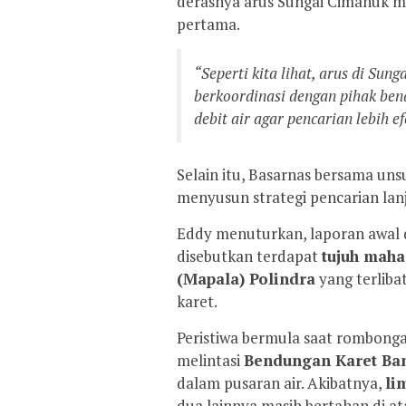
derasnya arus Sungai Cimanuk m
pertama.
“Seperti kita lihat, arus di Sun
berkoordinasi dengan pihak b
debit air agar pencarian lebih ef
Selain itu, Basarnas bersama uns
menyusun strategi pencarian lan
Eddy menuturkan, laporan awal d
disebutkan terdapat
tujuh maha
(Mapala) Polindra
yang terliba
karet.
Peristiwa bermula saat rombong
melintasi
Bendungan Karet Ba
dalam pusaran air. Akibatnya,
li
dua lainnya masih bertahan di at