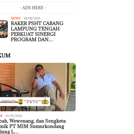
- ADS HERE -
NEWS
08/08/2026
RAKER PSHT CABANG
LAMPUNG TENGAH
PERKUAT SINERGI
PROGRAM DAN…
KUM
M
01/05/2026
ah, Wewenang, dan Sengketa:
emik PT MIM Sumurkondang
ujung L…