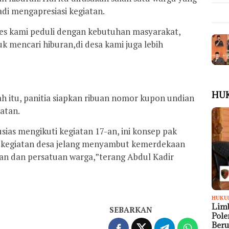
adi mengapresiasi kegiatan.
des kami peduli dengan kebutuhan masyarakat,
uk mencari hiburan,di desa kami juga lebih
HU
h itu, panitia siapkan ribuan nomor kupon undian
atan.
sias mengikuti kegiatan 17-an, ini konsep pak
a kegiatan desa jelang menyambut kemerdekaan
n dan persatuan warga,”terang Abdul Kadir
HUKU
Limb
SEBARKAN
Pol
Ber