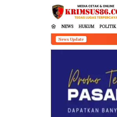
Loncat
tutup
ke
konten
NEWS
HUKUM
POLITIK
News Update
Munir Tegas: Wate