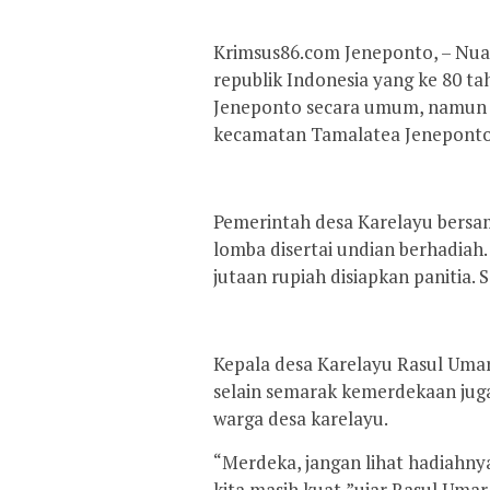
Krimsus86.com Jeneponto, – Nua
republik Indonesia yang ke 80 t
Jeneponto secara umum, namun t
kecamatan Tamalatea Jeneponto s
Pemerintah desa Karelayu bersam
lomba disertai undian berhadiah
jutaan rupiah disiapkan panitia. 
Kepala desa Karelayu Rasul Uma
selain semarak kemerdekaan jug
warga desa karelayu.
“Merdeka, jangan lihat hadiahnya
kita masih kuat,”ujar Rasul Umar