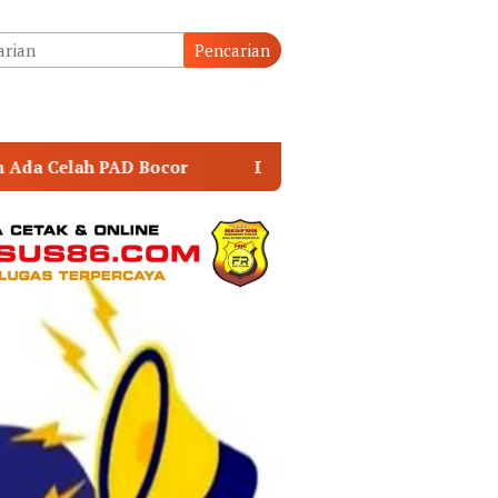
tutup
Pencarian
Danrem 043/Gatam Hadiri Ziarah dan Bakti Kesehatan