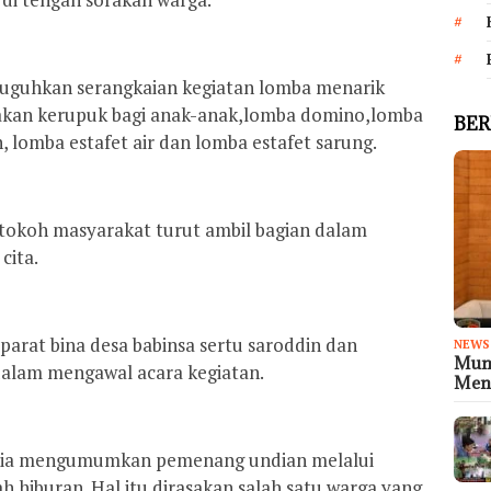
disuguhkan serangkaian kegiatan lomba menarik
akan kerupuk bagi anak-anak,lomba domino,lomba
BER
, lomba estafet air dan lomba estafet sarung.
 tokoh masyarakat turut ambil bagian dalam
cita.
arat bina desa babinsa sertu saroddin dan
NEWS
Muni
alam mengawal acara kegiatan.
Meny
nitia mengumumkan pemenang undian melalui
hiburan. Hal itu dirasakan salah satu warga yang