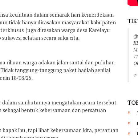
nsa kecintaan dalam semarak hari kemerdekaan
TIK
ahun tidak hanya dirasakan masyarakat kabupaten
erkhusus juga dirasakan warga desa Karelayu
@
ulawesi selatan secara suka cita.
K
M
T
a ribuan warga adakan jalan santai dan puluhan
O
. Tidak tanggung-tanggung paket hadiah senilai
♬ 
Senin 18/08/25.
r dalam sambutannya mengatakan acara tersebut
TOP
a sebagai bentuk kebersamaan dan persatuan
 bapak ibu, tapi lihat kebersamaan kita, persatuan
 di tengah sorakan warga.