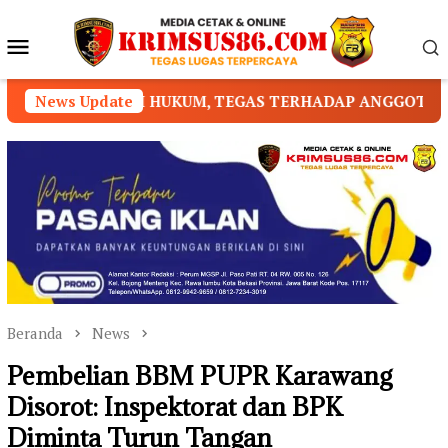
Loncat
ke
Menu
konten
Mobile
GGI HUKUM, TEGAS TERHADAP ANGGOTA YANG MELANGGAR
News Update
Beranda
News
Pembelian BBM PUPR Karawang
Disorot: Inspektorat dan BPK
Diminta Turun Tangan