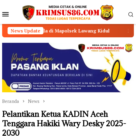
Loncat
ke
Menu
konten
Mobile
a di Mapolsek Lawang Kidul
News Update
Musyawarah Desa Aik B
Beranda
News
Pelantikan Ketua KADIN Aceh
Tenggara Hakiki Wary Desky 2025-
2030