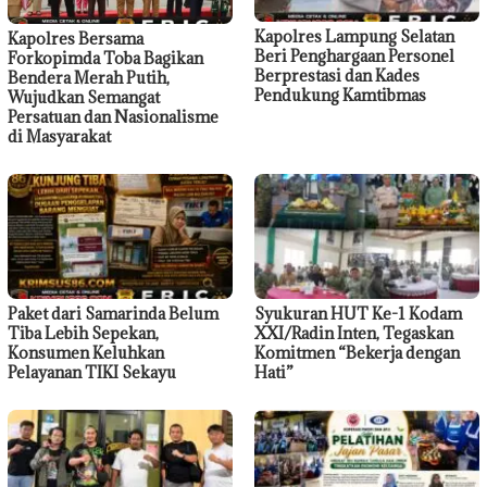
Kapolres Lampung Selatan
Kapolres Bersama
Beri Penghargaan Personel
Forkopimda Toba Bagikan
Berprestasi dan Kades
Bendera Merah Putih,
Pendukung Kamtibmas
Wujudkan Semangat
Persatuan dan Nasionalisme
di Masyarakat
Paket dari Samarinda Belum
Syukuran HUT Ke-1 Kodam
Tiba Lebih Sepekan,
XXI/Radin Inten, Tegaskan
Konsumen Keluhkan
Komitmen “Bekerja dengan
Pelayanan TIKI Sekayu
Hati”