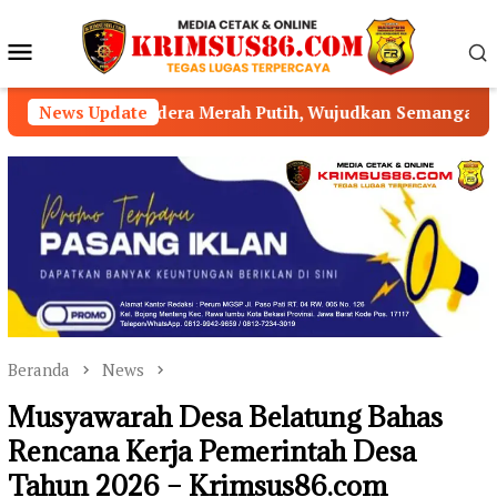
Loncat
ke
Menu
konten
Mobile
dera Merah Putih, Wujudkan Semangat Persatuan dan Nasi
News Update
Beranda
News
Musyawarah Desa Belatung Bahas
Rencana Kerja Pemerintah Desa
Tahun 2026 – Krimsus86.com