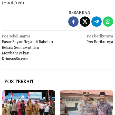
(Hardi/red)
SEBARKAN
Navigasi
Pos sebelumnya
Pos berikutnya
Pasar Sayur Ilegal di Babelan
Pos Berikutnya
pos
Bekasi Semrawut dan
Membahayakan –
Krimsus86.com
POS TERKAIT