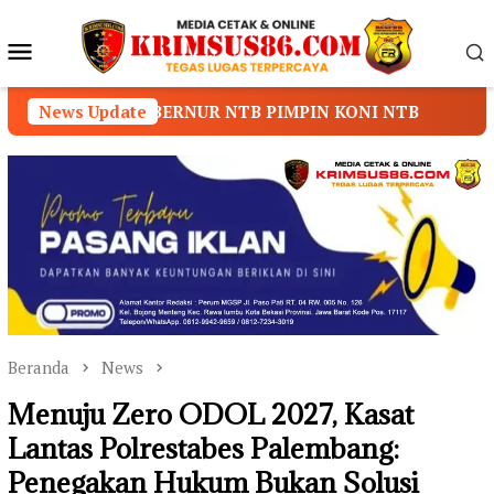
Loncat
ke
Menu
konten
Mobile
UR NTB PIMPIN KONI NTB
News Update
Prof. Dr. Sutan Nasoma
Beranda
News
Menuju Zero ODOL 2027, Kasat
Lantas Polrestabes Palembang:
Penegakan Hukum Bukan Solusi