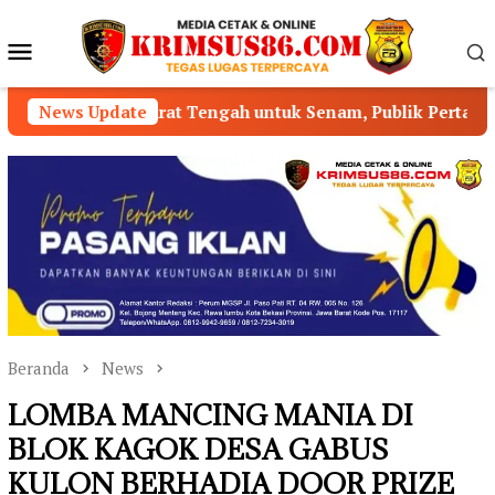
Loncat
ke
Menu
konten
Mobile
rat Tengah untuk Senam, Publik Pertanyakan Pengawasan 
News Update
Beranda
News
LOMBA MANCING MANIA DI
BLOK KAGOK DESA GABUS
KULON BERHADIA DOOR PRIZE