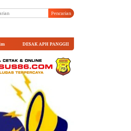
tutup
Pencarian
 KADES CINGKAM MERANGGUN SOAL DD 2025.Warga kecamta