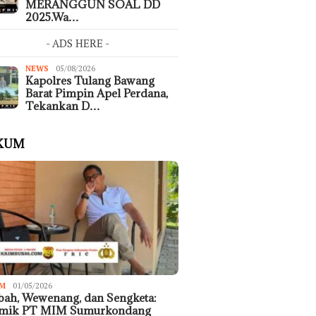
MERANGGUN SOAL DD
2025.Wa…
- ADS HERE -
NEWS
05/08/2026
Kapolres Tulang Bawang
Barat Pimpin Apel Perdana,
Tekankan D…
KUM
M
01/05/2026
ah, Wewenang, dan Sengketa:
emik PT MIM Sumurkondang