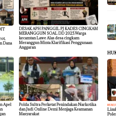
DESAK APH PANGGIL PJ KADES CINGKAM
DIT
MERANGGUN SOAL DD 2025.Warga
kecamtan Lawe Alas desa cingkam
ot,
Meranggun Minta Klarifikasi Penggunaan
an Dana
Anggaran
HU
n Apel
Polda Sultra Perketat Penindakan Narkotika
HUKU
an
dan Judi Online Demi Menjaga Keamanan
Limb
gan
Masyarakat
Pol