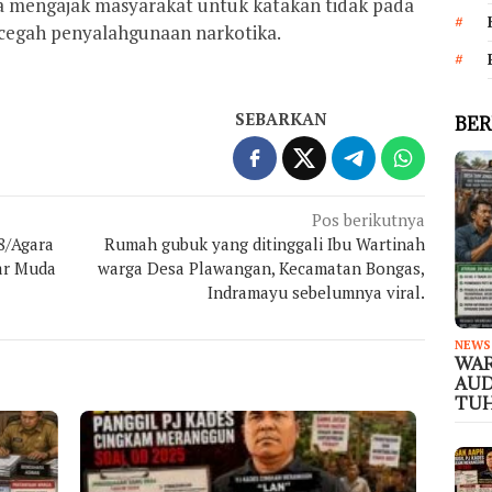
Ia mengajak masyarakat untuk katakan tidak pada
egah penyalahgunaan narkotika.
SEBARKAN
BER
Pos berikutnya
8/Agara
Rumah gubuk yang ditinggali Ibu Wartinah
ar Muda
warga Desa Plawangan, Kecamatan Bongas,
Indramayu sebelumnya viral.
NEWS
WAR
AUD
TUH