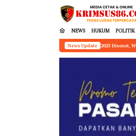
Loncat
tutup
ke
konten
NEWS
HUKUM
POLITIK
23–2025 Disorot, Warga Nilai Transparansi Pengelola
News Update