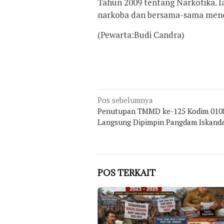
Tahun 2009 tentang Narkotika. 
narkoba dan bersama-sama menc
(Pewarta:Budi Candra)
Navigasi
Pos sebelumnya
Penutupan TMMD ke-125 Kodim 010
pos
Langsung Dipimpin Pangdam Iskand
POS TERKAIT