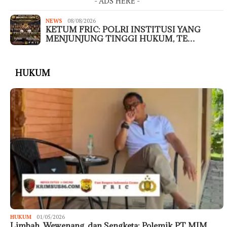
- ADS HERE -
NEWS
08/08/2026
KETUM FRIC: POLRI INSTITUSI YANG
MENJUNJUNG TINGGI HUKUM, TE…
HUKUM
HUKUM
01/05/2026
Limbah, Wewenang, dan Sengketa: Polemik PT MIM