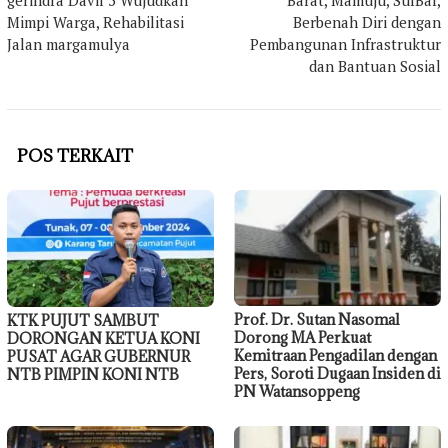
gerindra Davil 5 Wujudkan
Barat, Mamuju, SulBar,
Mimpi Warga, Rehabilitasi
Berbenah Diri dengan
Jalan margamulya
Pembangunan Infrastruktur
dan Bantuan Sosial
POS TERKAIT
Prof. Dr. Sutan Nasomal
KTK PUJUT SAMBUT
Dorong MA Perkuat
DORONGAN KETUA KONI
Kemitraan Pengadilan dengan
PUSAT AGAR GUBERNUR
Pers, Soroti Dugaan Insiden di
NTB PIMPIN KONI NTB
PN Watansoppeng