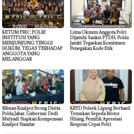
KETUM FRIC: POLRI
Lima Oknum Anggota Polri
INSTITUSI YANG
Dijatuhi Sanksi PTDH, Polda
MENJUNJUNG TINGGI
Jambi Tegaskan Komitmen
HUKUM, TEGAS TERHADAP
Penegakan Kode Etik
ANGGOTA YANG
MELANGGAR
Ribuan Knalpot Brong Disita
KRYD Polsek Ligung Berhasil
Polda Jabar, Gubernur Dedi
Temukan Sepeda Motor
Mulyadi Siapkan Kompensasi
Hilang, Pemilik Apresiasi
Knalpot Standar
Respons Cepat Polri