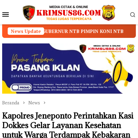
Loncat
ke
Menu
konten
Mobile
GUBERNUR NTB PIMPIN KONI NTB
News Update
Prof. Dr. Sutan 
Beranda
News
Kapolres Jeneponto Perintahkan Kasi
Dokkes Gelar Layanan Kesehatan
untuk Warga Terdampak Kebakaran