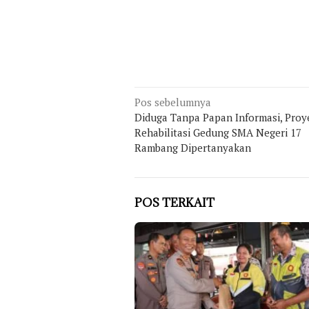
Navigasi
Pos sebelumnya
Diduga Tanpa Papan Informasi, Proy
pos
Rehabilitasi Gedung SMA Negeri 17
Rambang Dipertanyakan
POS TERKAIT