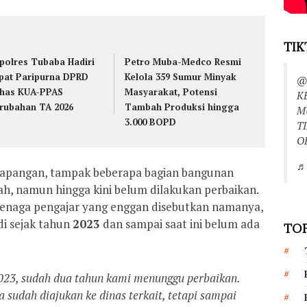
TIK
polres Tubaba Hadiri
Petro Muba-Medco Resmi
pat Paripurna DPRD
Kelola 359 Sumur Minyak
@
has KUA-PPAS
Masyarakat, Potensi
K
rubahan TA 2026
Tambah Produksi hingga
M
3.000 BOPD
T
O
♬ 
 lapangan, tampak beberapa bagian bangunan
h, namun hingga kini belum dilakukan perbaikan.
tenaga pengajar yang enggan disebutkan namanya,
di sejak tahun
2023
dan sampai saat ini belum ada
TOP
2023, sudah dua tahun kami menunggu perbaikan.
 sudah diajukan ke dinas terkait, tetapi sampai