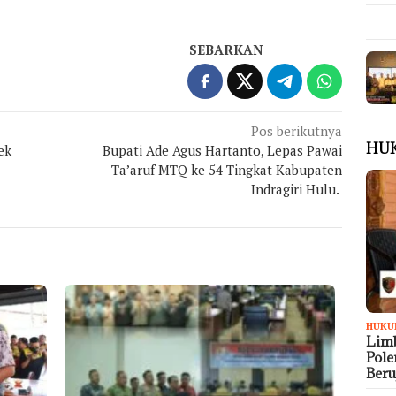
SEBARKAN
Pos berikutnya
HU
ek
Bupati Ade Agus Hartanto, Lepas Pawai
Ta’aruf MTQ ke 54 Tingkat Kabupaten
Indragiri Hulu.
HUKU
Limb
Pol
Ber