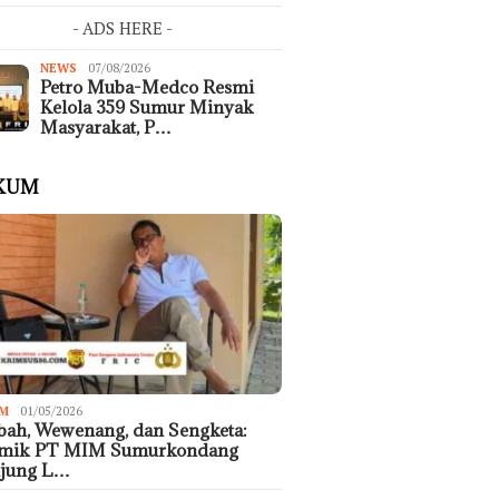
- ADS HERE -
NEWS
07/08/2026
Petro Muba-Medco Resmi
Kelola 359 Sumur Minyak
Masyarakat, P…
KUM
M
01/05/2026
ah, Wewenang, dan Sengketa:
emik PT MIM Sumurkondang
ujung L…