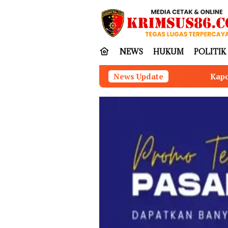
Loncat
tutup
ke
konten
NEWS
HUKUM
POLITIK
Kapolres Nias Perkuat Sinergitas
News Update