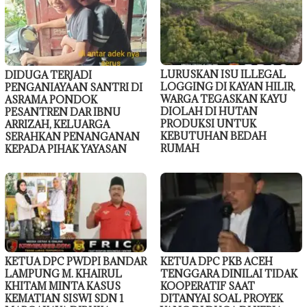
LURUSKAN ISU ILLEGAL
DIDUGA TERJADI
LOGGING DI KAYAN HILIR,
PENGANIAYAAN SANTRI DI
WARGA TEGASKAN KAYU
ASRAMA PONDOK
DIOLAH DI HUTAN
PESANTREN DAR IBNU
PRODUKSI UNTUK
ARRIZAH, KELUARGA
KEBUTUHAN BEDAH
SERAHKAN PENANGANAN
RUMAH
KEPADA PIHAK YAYASAN
KETUA DPC PWDPI BANDAR
KETUA DPC PKB ACEH
LAMPUNG M. KHAIRUL
TENGGARA DINILAI TIDAK
KHITAM MINTA KASUS
KOOPERATIF SAAT
KEMATIAN SISWI SDN 1
DITANYAI SOAL PROYEK