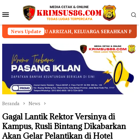
Loncat
ke
Menu
konten
Mobile
RIZAH, KELUARGA SERAHKAN PENANGANAN KEPADA PIH
News Update
Beranda
News
Gagal Lantik Rektor Versinya di
Kampus, Rusli Bintang Dikabarkan
Akan Gelar Pelantikan di Hotel