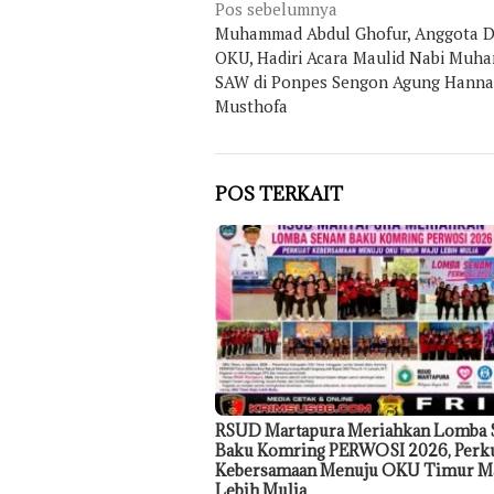
Navigasi
Pos sebelumnya
Muhammad Abdul Ghofur, Anggota 
pos
OKU, Hadiri Acara Maulid Nabi Muh
SAW di Ponpes Sengon Agung Hanna
Musthofa
POS TERKAIT
RSUD Martapura Meriahkan Lomba
Baku Komring PERWOSI 2026, Perk
Kebersamaan Menuju OKU Timur M
Lebih Mulia