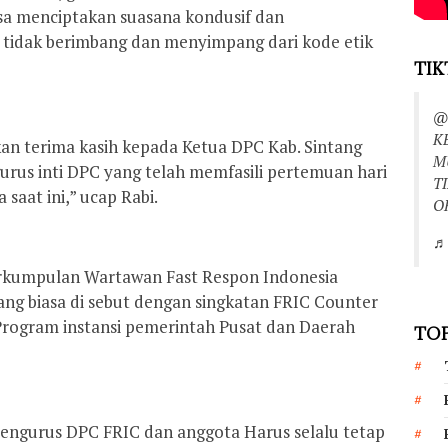
isa menciptakan suasana kondusif dan
tidak berimbang dan menyimpang dari kode etik
TIK
@
K
n terima kasih kepada Ketua DPC Kab. Sintang
M
rus inti DPC yang telah memfasili pertemuan hari
T
saat ini,” ucap Rabi.
O
♬ 
erkumpulan Wartawan Fast Respon Indonesia
ang biasa di sebut dengan singkatan FRIC Counter
ogram instansi pemerintah Pusat dan Daerah
TOP
engurus DPC FRIC dan anggota Harus selalu tetap