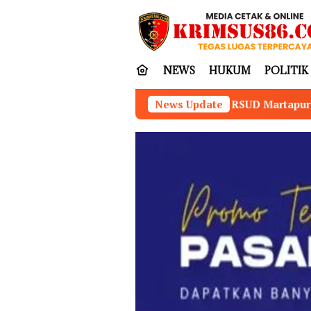
Loncat
tutup
ke
konten
NEWS
HUKUM
POLITIK
RSUD Martapura Meriahkan Lomba Sena
News Update