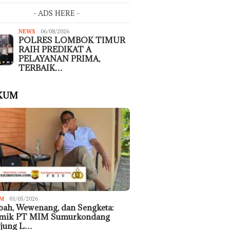
- ADS HERE -
NEWS
06/08/2026
POLRES LOMBOK TIMUR
RAIH PREDIKAT A
PELAYANAN PRIMA,
TERBAIK…
KUM
M
01/05/2026
ah, Wewenang, dan Sengketa:
emik PT MIM Sumurkondang
ujung L…