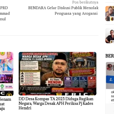
Pos berikutnya
DPRD
BENDARA Gelar Diskusi Publik Menolak
ammad
Penguasa yang Arogansi
nul
BER
DD Desa Kompas TA 2025 Diduga Rugikan
 Senam
Negara, Warga Desak APH Periksa Pj Kades
uat
Hendri
aju