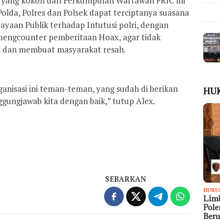
s yang kokoh dari Perkumpulan Wartawan FRIC ini
Polda, Polres dan Polsek dapat terciptanya suasana
yaan Publik terhadap Intutusi polri, dengan
mengcounter pemberitaan Hoax, agar tidak
 dan membuat masyarakat resah.
nisasi ini teman-teman, yang sudah di berikan
HU
ggungjawab kita dengan baik,” tutup Alex.
SEBARKAN
HUKU
Limb
Pol
Ber