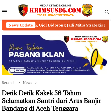
Loncat
ke
Menu
konten
Mobile
Didorong Jadi Mitra Strategis Kamtibmas
News Update
Kapolres 
Beranda
News
Detik Detik Kakek 56 Tahun
Selamatkan Santri dari Arus Banjir
Bandang di Aceh Tenggara