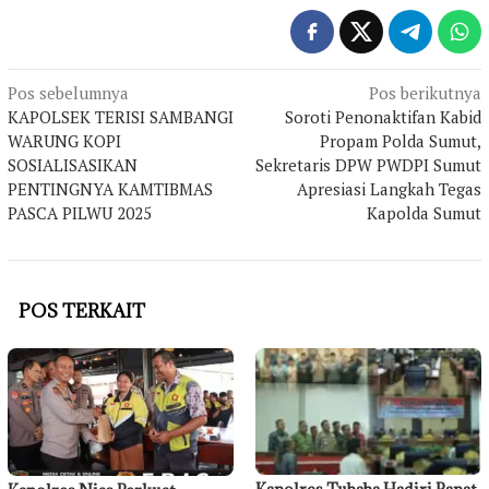
Navigasi
Pos sebelumnya
Pos berikutnya
KAPOLSEK TERISI SAMBANGI
Soroti Penonaktifan Kabid
pos
WARUNG KOPI
Propam Polda Sumut,
SOSIALISASIKAN
Sekretaris DPW PWDPI Sumut
PENTINGNYA KAMTIBMAS
Apresiasi Langkah Tegas
PASCA PILWU 2025
Kapolda Sumut
POS TERKAIT