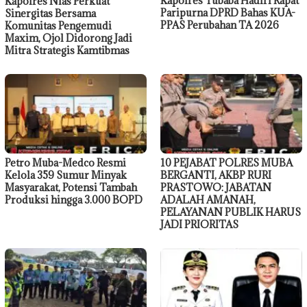
Kapolres Tubaba Hadiri Rapat
Kapolres Nias Perkuat
Paripurna DPRD Bahas KUA-
Sinergitas Bersama
PPAS Perubahan TA 2026
Komunitas Pengemudi
Maxim, Ojol Didorong Jadi
Mitra Strategis Kamtibmas
Petro Muba-Medco Resmi
10 PEJABAT POLRES MUBA
Kelola 359 Sumur Minyak
BERGANTI, AKBP RURI
Masyarakat, Potensi Tambah
PRASTOWO: JABATAN
Produksi hingga 3.000 BOPD
ADALAH AMANAH,
PELAYANAN PUBLIK HARUS
JADI PRIORITAS