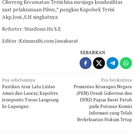
Cibereng Kecamatan Terisi bisa menjaga kondusifitas
saat pelaksanaan Pilwu,” pungkas Kapolsek Terisi
Akp.Joni ,S.H singkatnya
Reforter :Wardono Hs S.E
Editor :Krimsus86.com Jawabarat
SEBARKAN
Navigasi
Pos sebelumnya
Pos berikutnya
Pastikan Arus Lalu Lintas
Pemantau Keuangan Negara
pos
Aman dan Lancar, Kapolres
(PKN) Desak Gubernur dan
Jeneponto Turun Langsung
DPRD Papua Barat Patuh
ke Lapangan
pada Putusan Komisi
Informasi yang Telah
Berkekuatan Hukum Tetap