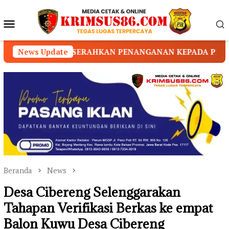
Loncat
ke
Menu
konten
Mobile
N PENANGANAN KEPADA PIHAK YAYASAN
News Update
LURUSKAN
Beranda
News
Desa Cibereng Selenggarakan
Tahapan Verifikasi Berkas ke empat
Balon Kuwu Desa Cibereng