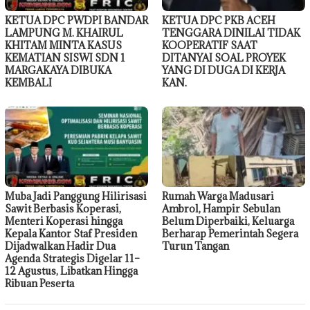
KETUA DPC PWDPI BANDAR
KETUA DPC PKB ACEH
LAMPUNG M. KHAIRUL
TENGGARA DINILAI TIDAK
KHITAM MINTA KASUS
KOOPERATIF SAAT
KEMATIAN SISWI SDN 1
DITANYAI SOAL PROYEK
MARGAKAYA DIBUKA
YANG DI DUGA DI KERJA
KEMBALI
KAN.
Muba Jadi Panggung Hilirisasi
Rumah Warga Madusari
Sawit Berbasis Koperasi,
Ambrol, Hampir Sebulan
Menteri Koperasi hingga
Belum Diperbaiki, Keluarga
Kepala Kantor Staf Presiden
Berharap Pemerintah Segera
Dijadwalkan Hadir Dua
Turun Tangan
Agenda Strategis Digelar 11–
12 Agustus, Libatkan Hingga
Ribuan Peserta