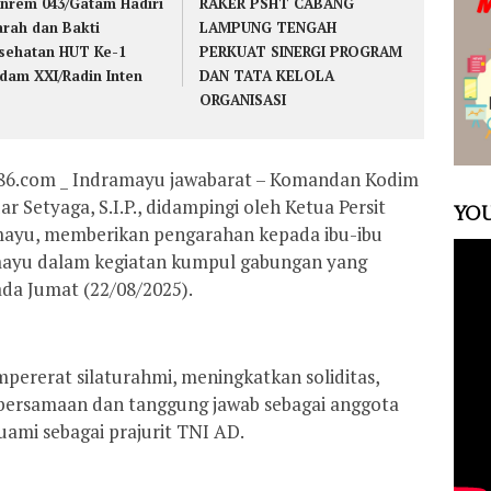
nrem 043/Gatam Hadiri
RAKER PSHT CABANG
arah dan Bakti
LAMPUNG TENGAH
sehatan HUT Ke-1
PERKUAT SINERGI PROGRAM
dam XXI/Radin Inten
DAN TATA KELOLA
ORGANISASI
s86.com _ Indramayu jawabarat – Komandan Kodim
 Setyaga, S.I.P., didampingi oleh Ketua Persit
YOU
ayu, memberikan pengarahan kepada ibu-ibu
amayu dalam kegiatan kumpul gabungan yang
da Jumat (22/08/2025).
pererat silaturahmi, meningkatkan soliditas,
ersamaan dan tanggung jawab sebagai anggota
uami sebagai prajurit TNI AD.