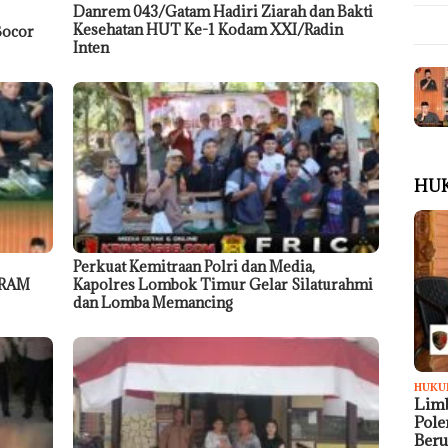
Danrem 043/Gatam Hadiri Ziarah dan Bakti
Kesehatan HUT Ke-1 Kodam XXI/Radin
Bocor
Inten
HU
Perkuat Kemitraan Polri dan Media,
GRAM
Kapolres Lombok Timur Gelar Silaturahmi
dan Lomba Memancing
HUKU
Limb
Pol
Ber