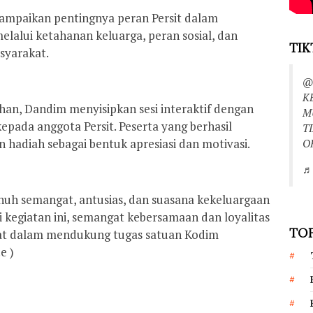
mpaikan pentingnya peran Persit dalam
elalui ketahanan keluarga, peran sosial, dan
TIK
asyarakat.
@
K
han, Dandim menyisipkan sesi interaktif dengan
M
pada anggota Persit. Peserta yang berhasil
T
 hadiah sebagai bentuk apresiasi dan motivasi.
O
♬ 
nuh semangat, antusias, dan suasana kekeluargaan
 kegiatan ini, semangat kebersamaan dan loyalitas
TOP
kat dalam mendukung tugas satuan Kodim
e )