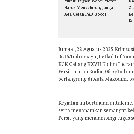
Munir Tegas: Water Meter
Da
Harus Menyeluruh, Jangan
Zi
Ada Celah PAD Bocor
Ke
Ko
Jumaat,22 Agustus 2025 Krimsu
0616/Indramayu, Letkol Inf Yanuar
KCK Cabang XXVII Kodim Indram
Persit jajaran Kodim 0616/Indr
berlangsung di Aula Makodim, pa
Kegiatan ini bertujuan untuk mem
serta menanamkan semangat keb
Persit yang mendampingi tugas s