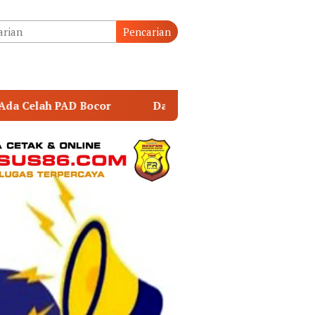
tutup
Pencarian
Danrem 043/Gatam Hadiri Ziarah dan Bakti Kesehatan 