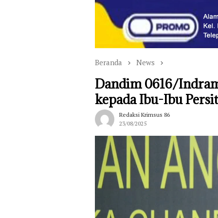
Beranda
News
Dandim 0616/Indram
kepada Ibu-Ibu Persi
Redaksi Krimsus 86
23/08/2025