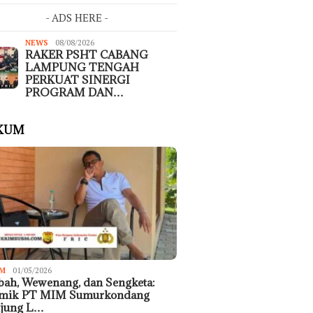
- ADS HERE -
NEWS
08/08/2026
RAKER PSHT CABANG
LAMPUNG TENGAH
PERKUAT SINERGI
PROGRAM DAN…
KUM
M
01/05/2026
ah, Wewenang, dan Sengketa:
emik PT MIM Sumurkondang
ujung L…