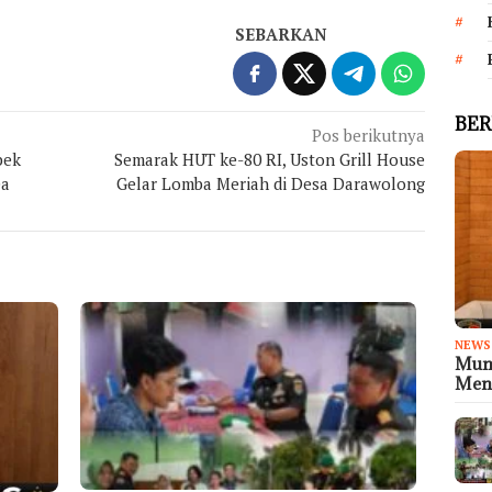
SEBARKAN
BER
Pos berikutnya
bek
Semarak HUT ke-80 RI, Uston Grill House
ea
Gelar Lomba Meriah di Desa Darawolong
NEWS
Muni
Meny