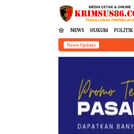
Loncat
tutup
ke
konten
NEWS
HUKUM
POLITIK
News Update
Munir Tegas: Water