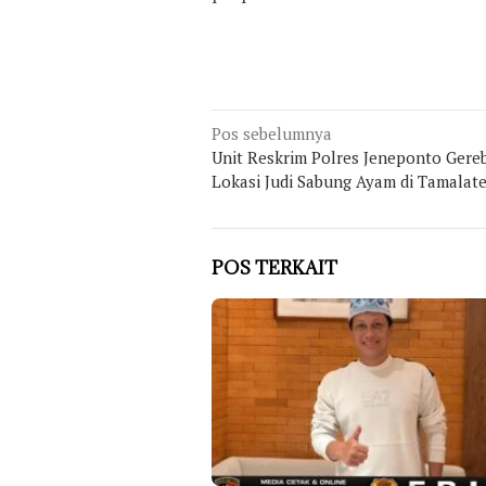
Navigasi
Pos sebelumnya
Unit Reskrim Polres Jeneponto Gere
pos
Lokasi Judi Sabung Ayam di Tamalat
POS TERKAIT