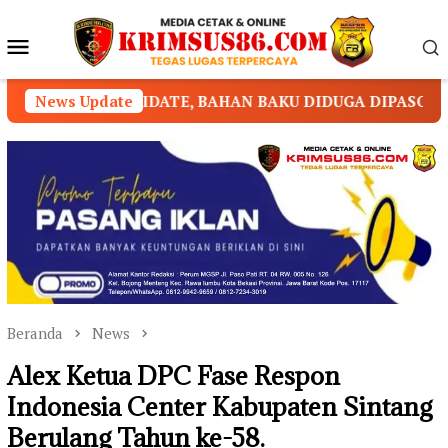
Loncat
ke
Menu
konten
Mobile
, BAHAN BAKU DIDUGA DIPASOK DARI KAMBOJA
News Update
Beranda
News
Alex Ketua DPC Fase Respon
Indonesia Center Kabupaten Sintang
Berulang Tahun ke-58.