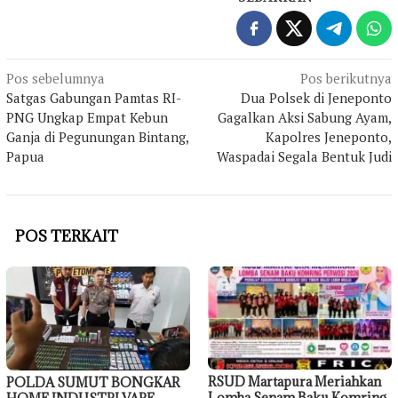
Navigasi
Pos sebelumnya
Pos berikutnya
Satgas Gabungan Pamtas RI-
Dua Polsek di Jeneponto
pos
PNG Ungkap Empat Kebun
Gagalkan Aksi Sabung Ayam,
Ganja di Pegunungan Bintang,
Kapolres Jeneponto,
Papua
Waspadai Segala Bentuk Judi
POS TERKAIT
RSUD Martapura Meriahkan
POLDA SUMUT BONGKAR
Lomba Senam Baku Komring