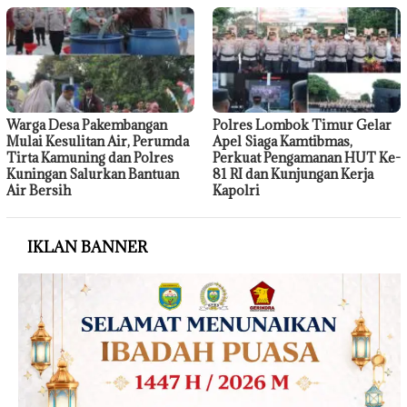
Warga Desa Pakembangan
Polres Lombok Timur Gelar
Mulai Kesulitan Air, Perumda
Apel Siaga Kamtibmas,
Tirta Kamuning dan Polres
Perkuat Pengamanan HUT Ke-
Kuningan Salurkan Bantuan
81 RI dan Kunjungan Kerja
Air Bersih
Kapolri
IKLAN BANNER