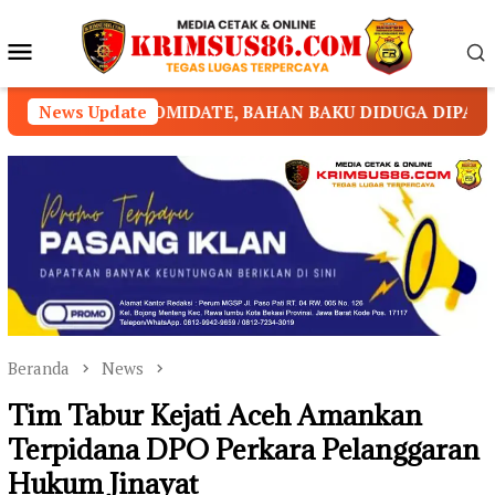
Loncat
ke
Menu
konten
Mobile
ATE, BAHAN BAKU DIDUGA DIPASOK DARI KAMBOJA
News Update
Beranda
News
Tim Tabur Kejati Aceh Amankan
Terpidana DPO Perkara Pelanggaran
Hukum Jinayat