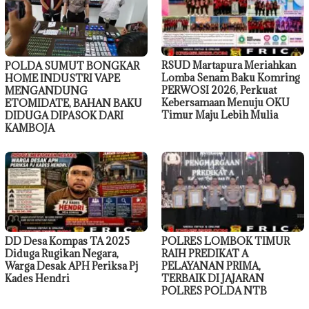
RSUD Martapura Meriahkan
POLDA SUMUT BONGKAR
Lomba Senam Baku Komring
HOME INDUSTRI VAPE
PERWOSI 2026, Perkuat
MENGANDUNG
Kebersamaan Menuju OKU
ETOMIDATE, BAHAN BAKU
Timur Maju Lebih Mulia
DIDUGA DIPASOK DARI
KAMBOJA
DD Desa Kompas TA 2025
POLRES LOMBOK TIMUR
Diduga Rugikan Negara,
RAIH PREDIKAT A
Warga Desak APH Periksa Pj
PELAYANAN PRIMA,
Kades Hendri
TERBAIK DI JAJARAN
POLRES POLDA NTB