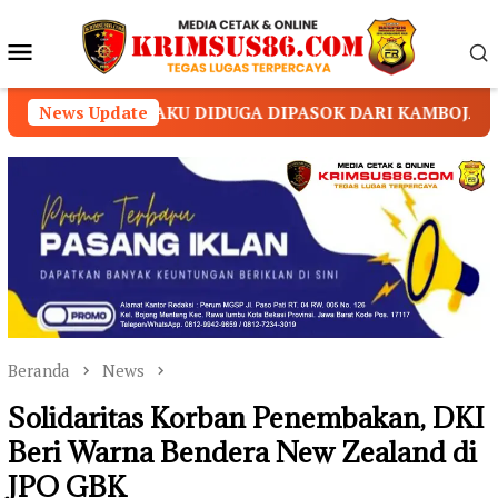
Loncat
ke
Menu
konten
Mobile
KU DIDUGA DIPASOK DARI KAMBOJA
News Update
RSUD Martap
Beranda
News
Solidaritas Korban Penembakan, DKI
Beri Warna Bendera New Zealand di
JPO GBK