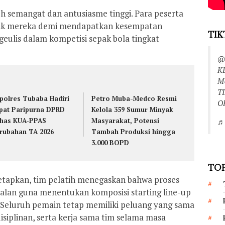
h semangat dan antusiasme tinggi. Para peserta
k mereka demi mendapatkan kesempatan
TIK
lis dalam kompetisi sepak bola tingkat
@
K
M
T
polres Tubaba Hadiri
Petro Muba-Medco Resmi
O
pat Paripurna DPRD
Kelola 359 Sumur Minyak
has KUA-PPAS
Masyarakat, Potensi
♬ 
rubahan TA 2026
Tambah Produksi hingga
3.000 BOPD
TOP
tetapkan, tim pelatih menegaskan bahwa proses
rjalan guna menentukan komposisi starting line-up
 Seluruh pemain tetap memiliki peluang yang sama
siplinan, serta kerja sama tim selama masa