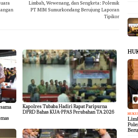
Muara
Limbah, Wewenang, dan Sengketa: Polemik
tangan
PT MIM Sumurkondang Berujung Laporan
Tipikor
HU
Kapolres Tubaba Hadiri Rapat Paripurna
rsama
DPRD Bahas KUA-PPAS Perubahan TA 2026
HUKU
ibmas
Limb
Pol
Ber