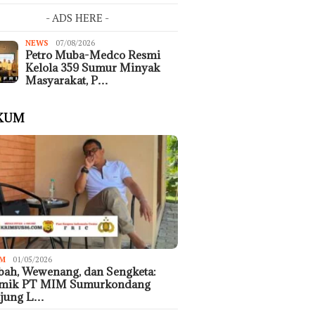
- ADS HERE -
NEWS
07/08/2026
Petro Muba-Medco Resmi
Kelola 359 Sumur Minyak
Masyarakat, P…
KUM
M
01/05/2026
ah, Wewenang, dan Sengketa:
emik PT MIM Sumurkondang
ujung L…