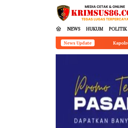
Loncat
tutup
ke
konten
NEWS
HUKUM
POLITIK
Kapolres Nias Perkuat Sinergitas Be
News Update