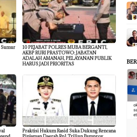
9 Sumur
10 PEJABAT POLRES MUBA BERGANTI,
AKBP RURI PRASTOWO: JABATAN
ADALAH AMANAH, PELAYANAN PUBLIK
BER
HARUS JADI PRIORITAS
wal
Praktisi Hukum Rasid Suka Dukung Rencana
egend
Pinjaman Daerah Rp1 Triliun Pemprov