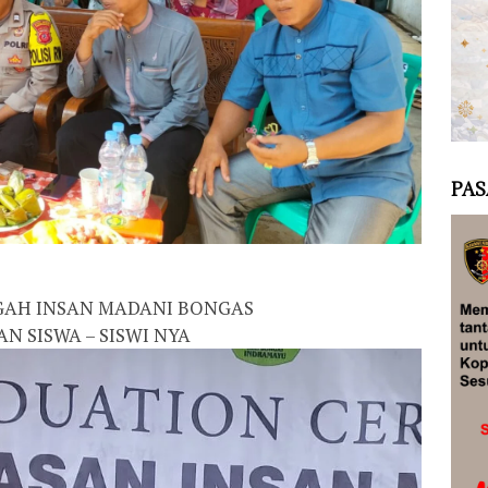
PAS
GAH INSAN MADANI BONGAS
 SISWA – SISWI NYA