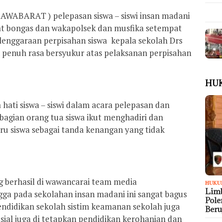
BARAT ) pelepasan siswa – siswi insan madani
mat bongas dan wakapolsek dan musfika setempat
lenggaraan perpisahan siswa kepala sekolah Drs
enuh rasa bersyukur atas pelaksanan perpisahan
HU
hati siswa – siswi dalam acara pelepasan dan
ebagian orang tua siswa ikut menghadiri dan
u siswa sebagai tanda kenangan yang tidak
ng berhasil di wawancarai team media
HUKU
Limb
ga pada sekolahan insan madani ini sangat bagus
Pol
didikan sekolah sistim keamanan sekolah juga
Ber
osial juga di tetapkan pendidikan kerohanian dan