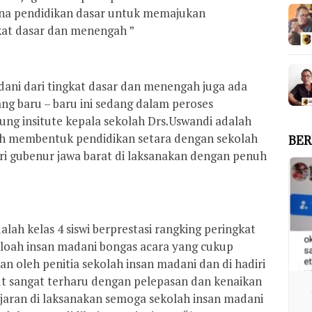
rana pendidikan dasar untuk memajukan
ngkat dasar dan menengah ”
ani dari tingkat dasar dan menengah juga ada
ng baru – baru ini sedang dalam peroses
g insitute kepala sekolah Drs.Uswandi adalah
gih membentuk pendidikan setara dengan sekolah
BER
i gubenur jawa barat di laksanakan dengan penuh
lah kelas 4 siswi berprestasi rangking peringkat
sekloah insan madani bongas acara yang cukup
n oleh penitia sekolah insan madani dan di hadiri
ut sangat terharu dengan pelepasan dan kenaikan
ajaran di laksanakan semoga sekolah insan madani