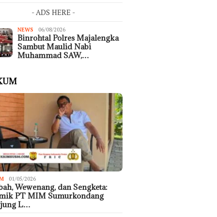
- ADS HERE -
NEWS
06/08/2026
Binrohtal Polres Majalengka
Sambut Maulid Nabi
Muhammad SAW,…
KUM
M
01/05/2026
ah, Wewenang, dan Sengketa:
emik PT MIM Sumurkondang
ujung L…