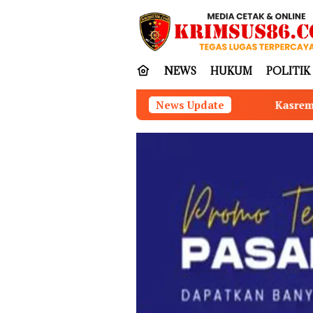
Loncat
tutup
ke
konten
NEWS
HUKUM
POLITIK
Kasrem 042/Gapu Pimpin Ziarah Romb
News Update