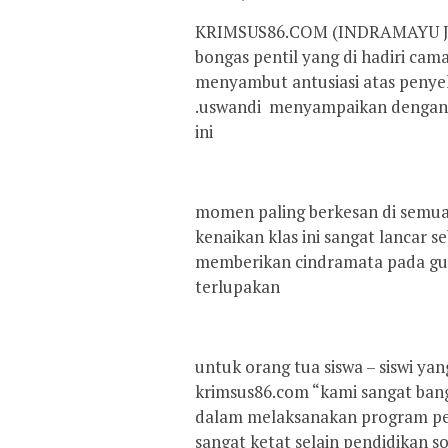
KRIMSUS86.COM (INDRAMAYU JAWA
bongas pentil yang di hadiri ca
menyambut antusiasi atas penye
.uswandi menyampaikan dengan p
ini
momen paling berkesan di semua 
kenaikan klas ini sangat lancar s
memberikan cindramata pada gur
terlupakan
untuk orang tua siswa – siswi ya
krimsus86.com “kami sangat bang
dalam melaksanakan program pen
sangat ketat selain pendidikan s