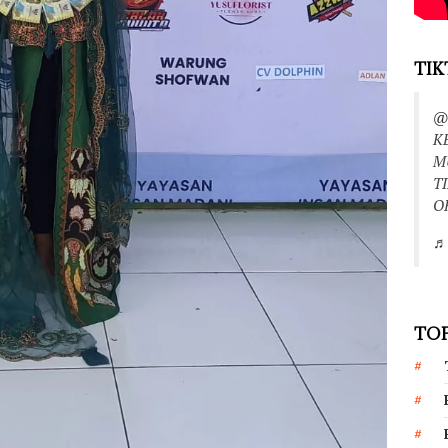
TIK
@
K
M
T
O
♬ 
TOP