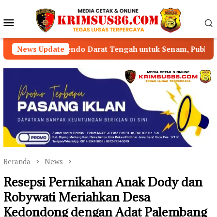
Loncat
ke
Menu
konten
Mobile
endo Darat Tengah untuk Senam, Publik Pertanyakan Peng
News Update
Beranda
News
Resepsi Pernikahan Anak Dody dan
Robywati Meriahkan Desa
Kedondong dengan Adat Palembang