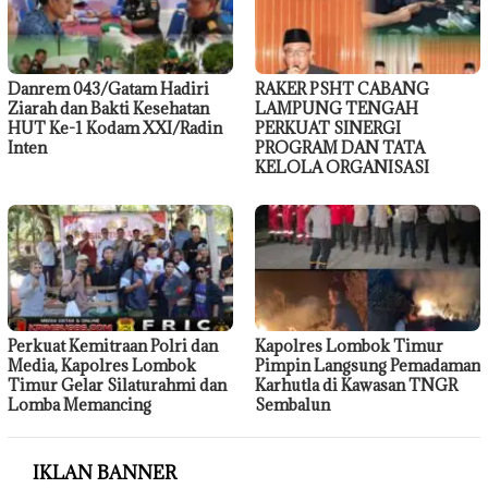
Danrem 043/Gatam Hadiri
RAKER PSHT CABANG
Ziarah dan Bakti Kesehatan
LAMPUNG TENGAH
HUT Ke-1 Kodam XXI/Radin
PERKUAT SINERGI
Inten
PROGRAM DAN TATA
KELOLA ORGANISASI
Perkuat Kemitraan Polri dan
Kapolres Lombok Timur
Media, Kapolres Lombok
Pimpin Langsung Pemadaman
Timur Gelar Silaturahmi dan
Karhutla di Kawasan TNGR
Lomba Memancing
Sembalun
IKLAN BANNER