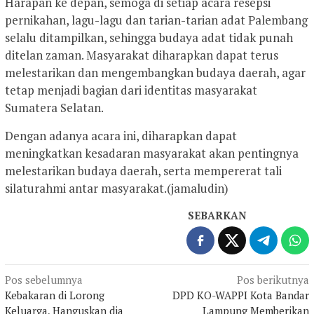
Harapan ke depan, semoga di setiap acara resepsi
pernikahan, lagu-lagu dan tarian-tarian adat Palembang
selalu ditampilkan, sehingga budaya adat tidak punah
ditelan zaman. Masyarakat diharapkan dapat terus
melestarikan dan mengembangkan budaya daerah, agar
tetap menjadi bagian dari identitas masyarakat
Sumatera Selatan.
Dengan adanya acara ini, diharapkan dapat
meningkatkan kesadaran masyarakat akan pentingnya
melestarikan budaya daerah, serta mempererat tali
silaturahmi antar masyarakat.(jamaludin)
SEBARKAN
Navigasi
Pos sebelumnya
Pos berikutnya
Kebakaran di Lorong
DPD KO-WAPPI Kota Bandar
pos
Keluarga, Hanguskan dia
Lampung Memberikan