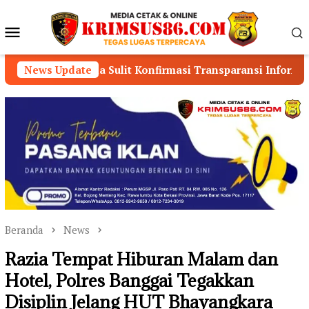
Loncat
ke
Menu
konten
Mobile
ulit Konfirmasi Transparansi Informasi Publik Dipertanyak
News Update
Beranda
News
Razia Tempat Hiburan Malam dan
Hotel, Polres Banggai Tegakkan
Disiplin Jelang HUT Bhayangkara