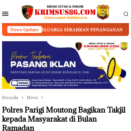
Loncat
ke
Menu
konten
Mobile
A SERAHKAN PENANGANAN KEPADA PIHAK YAYASAN
News Update
Beranda
News
Polres Parigi Moutong Bagikan Takjil
kepada Masyarakat di Bulan
Ramadan