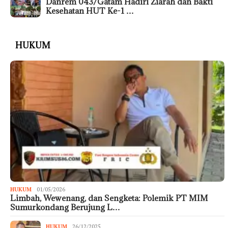
Danrem 043/Gatam Hadiri Ziarah dan Bakti
Kesehatan HUT Ke-1 …
HUKUM
HUKUM
01/05/2026
Limbah, Wewenang, dan Sengketa: Polemik PT MIM
Sumurkondang Berujung L…
HUKUM
26/12/2025