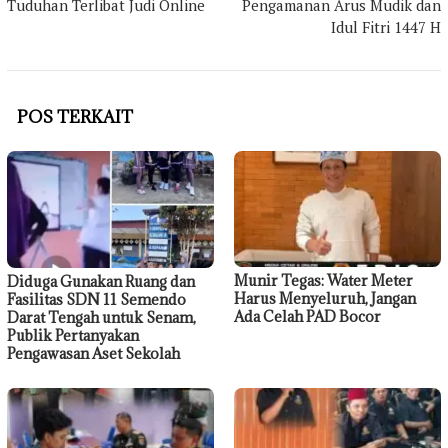
Tuduhan Terlibat Judi Online
Pengamanan Arus Mudik dan
Idul Fitri 1447 H
POS TERKAIT
Munir Tegas: Water Meter
Diduga Gunakan Ruang dan
Harus Menyeluruh, Jangan
Fasilitas SDN 11 Semendo
Ada Celah PAD Bocor
Darat Tengah untuk Senam,
Publik Pertanyakan
Pengawasan Aset Sekolah