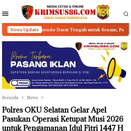
Loncat
ke
Menu
konten
Mobile
emendo Darat Tengah untuk Senam, Publik Pertanyakan Pe
News Update
Beranda
News
Polres OKU Selatan Gelar Apel
Pasukan Operasi Ketupat Musi 2026
untuk Pengamanan Idul Fitri 1447 H