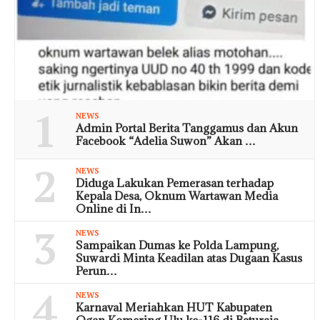
1
NEWS
Admin Portal Berita Tanggamus dan Akun
Facebook “Adelia Suwon” Akan …
2
NEWS
Diduga Lakukan Pemerasan terhadap
Kepala Desa, Oknum Wartawan Media
Online di In…
3
NEWS
Sampaikan Dumas ke Polda Lampung,
Suwardi Minta Keadilan atas Dugaan Kasus
Perun…
4
NEWS
Karnaval Meriahkan HUT Kabupaten
Ogan Komering Ulu ke-116 di Baturaja