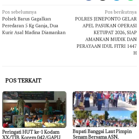
Navigasi
Pos sebelumnya
Pos berikutnya
Polsek Barus Gagalkan
POLRES JENEPONTO GELAR
pos
Peredaran 5 Kg Ganja, Dua
APEL PASUKAN OPERASI
Kurir Asal Madina Diamankan
KETUPAT 2026, SIAP
AMANKAN MUDIK DAN
PERAYAAN IDUL FITRI 1447
H
POS TERKAIT
Bupati Banggai Laut Pimpin
Peringati HUT ke-1 Kodam
Senam Bersama ASN,
XX/TIB, Korem 042/GAPU