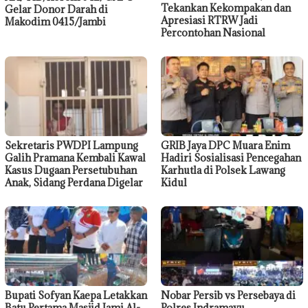
Tekankan Kekompakan dan
Gelar Donor Darah di
Apresiasi RTRW Jadi
Makodim 0415/Jambi
Percontohan Nasional
Sekretaris PWDPI Lampung
GRIB Jaya DPC Muara Enim
Galih Pramana Kembali Kawal
Hadiri Sosialisasi Pencegahan
Kasus Dugaan Persetubuhan
Karhutla di Polsek Lawang
Anak, Sidang Perdana Digelar
Kidul
Bupati Sofyan Kaepa Letakkan
Nobar Persib vs Persebaya di
Batu Pertama Masjid Jami Al-
Polres Indramayu