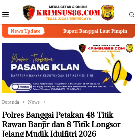
Loncat
ke
Menu
konten
Mobile
bi
News Update
Bupati Banggai Laut Pimpin Senam Bersama ASN,
Beranda
News
Polres Banggai Petakan 48 Titik
Rawan Banjir dan 8 Titik Longsor
Jelang Mudik Idulfitri 2026