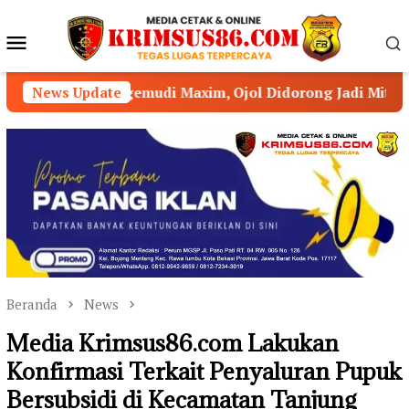
Loncat
ke
Menu
konten
Mobile
emudi Maxim, Ojol Didorong Jadi Mitra Strategis Kamtibma
News Update
Beranda
News
Media Krimsus86.com Lakukan
Konfirmasi Terkait Penyaluran Pupuk
Bersubsidi di Kecamatan Tanjung