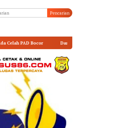
tutup
Pencarian
Danrem 043/Gatam Hadiri Ziarah dan Bakti Kesehatan HU