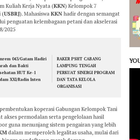
m Kuliah Kerja Nyata (
KKN
) Kelompok 7
 (
USBRJ
). Mahasiswa
KKN
hadir dengan semangat
i penguatan kelembagaan petani dan akselerasi
8/2025
nrem 043/Gatam Hadiri
RAKER PSHT CABANG
YOU
arah dan Bakti
LAMPUNG TENGAH
sehatan HUT Ke-1
PERKUAT SINERGI PROGRAM
dam XXI/Radin Inten
DAN TATA KELOLA
ORGANISASI
h pembentukan koperasi Gabungan Kelompok Tani
 akses permodalan serta pengelolaan hasil
or guna menunjang sistem pengairan yang lebih
KM
dalam memperoleh legalitas usaha, mulai dari