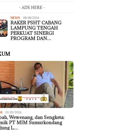
- ADS HERE -
NEWS
08/08/2026
RAKER PSHT CABANG
LAMPUNG TENGAH
PERKUAT SINERGI
PROGRAM DAN…
KUM
M
01/05/2026
ah, Wewenang, dan Sengketa:
emik PT MIM Sumurkondang
ujung L…