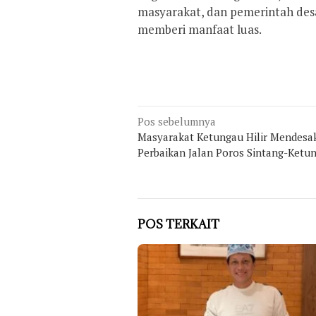
masyarakat, dan pemerintah desa
memberi manfaat luas.
Navigasi
Pos sebelumnya
Masyarakat Ketungau Hilir Mendesa
pos
Perbaikan Jalan Poros Sintang-Ketu
POS TERKAIT