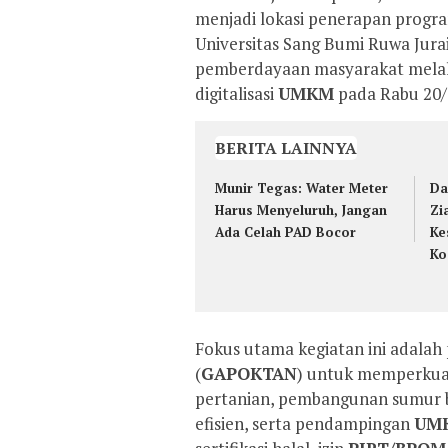
menjadi lokasi penerapan progra
Universitas Sang Bumi Ruwa Jurai
pemberdayaan masyarakat melalu
digitalisasi
UMKM
pada Rabu 20/
BERITA LAINNYA
Munir Tegas: Water Meter
Da
Harus Menyeluruh, Jangan
Zi
Ada Celah PAD Bocor
Ke
Ko
Fokus utama kegiatan ini adala
(
GAPOKTAN
) untuk memperkuat
pertanian, pembangunan sumur b
efisien, serta pendampingan
UM