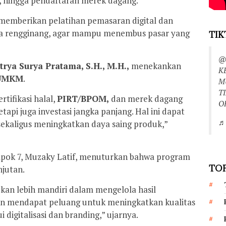
, hingga pendaftaran merek dagang.
 memberikan pelatihan pemasaran digital dan
ya rengginang, agar mampu menembus pasar yang
TIK
@
trya Surya Pratama, S.H., M.H.,
menekankan
K
UMKM
.
M
T
rtifikasi halal,
PIRT/BPOM,
dan merek dagang
O
api juga investasi jangka panjang. Hal ini dapat
♬ 
sekaligus meningkatkan daya saing produk,”
pok 7, Muzaky Latif, menuturkan bahwa program
TOP
njutan.
pkan lebih mandiri dalam mengelola hasil
n mendapat peluang untuk meningkatkan kualitas
digitalisasi dan branding,” ujarnya.