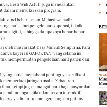
nya, Hesti Widi Astuti, juga menekankan
kat dalam menyukseskan program.
alah kunci keberhasilan. Mahasiswa hadir
ng, mulai dari pengelolaan koperasi, teknik
BER
saran digital, sehingga dampaknya benar-benar
nya.
ias oleh masyarakat Desa Munjuk Sempurna. Para
adanya koperasi GAPOKTAN, yang selama ini
tuk mempermudah pengelolaan hasil panen dan
, yang mulai memahami pentingnya sertifikasi
NEWS
Muni
uk memperluas jaringan usaha. Kehadiran
Meny
lmu, tetapi juga semangat baru bagi masyarakat.
gga pendampingan dilakukan secara interaktif,
ih percaya diri untuk mengembangkan potensi