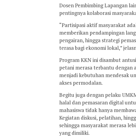
Dosen Pembimbing Lapangan lain
pentingnya kolaborasi masyara
“Partisipasi aktif masyarakat ad
memberikan pendampingan langsu
pengairan, hingga strategi pema
terasa bagi ekonomi lokal,” jelas
Program KKN ini disambut antus
petani merasa terbantu dengan 
menjadi kebutuhan mendesak un
akses permodalan.
Begitu juga dengan pelaku UMKM
halal dan pemasaran digital unt
mahasiswa tidak hanya membawa i
Kegiatan diskusi, pelatihan, hin
sehingga masyarakat merasa leb
yang dimiliki.