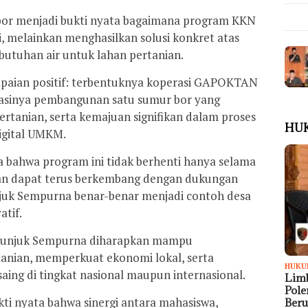
bor menjadi bukti nyata bagaimana program KKN
i, melainkan menghasilkan solusi konkret atas
utuhan air untuk lahan pertanian.
paian positif: terbentuknya koperasi GAPOKTAN
isasinya pembangunan satu sumur bor yang
ertanian, serta kemajuan signifikan dalam proses
HU
digital UMKM.
 bahwa program ini tidak berhenti hanya selama
an dapat terus berkembang dengan dukungan
juk Sempurna benar-benar menjadi contoh desa
atif.
 Munjuk Sempurna diharapkan mampu
tanian, memperkuat ekonomi lokal, serta
HUKU
aing di tingkat nasional maupun internasional.
Limb
Pol
ukti nyata bahwa sinergi antara mahasiswa,
Ber