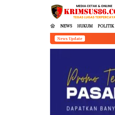
Loncat
tutup
ke
konten
NEWS
HUKUM
POLITIK
News Update
Munir Tegas: Water 