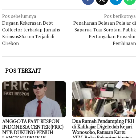
Navigasi
Pos sebelumnya
Pos berikutnya
Dugaan Kekerasan Debt
Penahanan Belasan Pelajar di
pos
Collector terhadap Jurnalis
Saparua Tuai Sorotan, Publik
Krimsus86.com Terjadi di
Pertanyakan Prosedur
Cirebon
Pembinaan
POS TERKAIT
Dua Rumah Pendamping PKH
ANGGOTA FAST RESPON
di Kalikajar Digeledah Kejari
INDONESIA CENTER (FRIC)
Wonosobo, Ratusan Kartu
NTB DUKUNG PENUH
ATM, Buku Rekening hingga