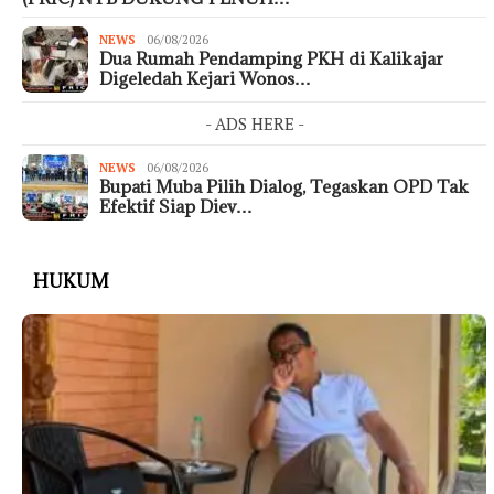
NEWS
06/08/2026
Dua Rumah Pendamping PKH di Kalikajar
Digeledah Kejari Wonos…
- ADS HERE -
NEWS
06/08/2026
Bupati Muba Pilih Dialog, Tegaskan OPD Tak
Efektif Siap Diev…
HUKUM