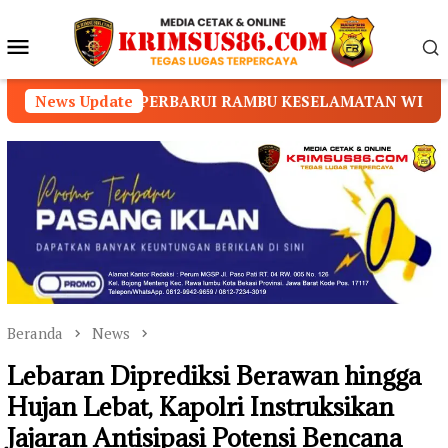
Loncat
ke
Menu
konten
Mobile
BARUI RAMBU KESELAMATAN WISATA
News Update
Dua Rumah Pen
Beranda
News
Lebaran Diprediksi Berawan hingga
Hujan Lebat, Kapolri Instruksikan
Jajaran Antisipasi Potensi Bencana