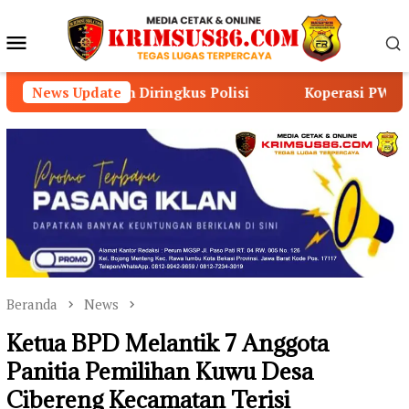
Loncat
ke
Menu
konten
Mobile
 Diringkus Polisi
News Update
Koperasi PWDPI dan APJI Gelar 
Beranda
News
Ketua BPD Melantik 7 Anggota
Panitia Pemilihan Kuwu Desa
Cibereng Kecamatan Terisi