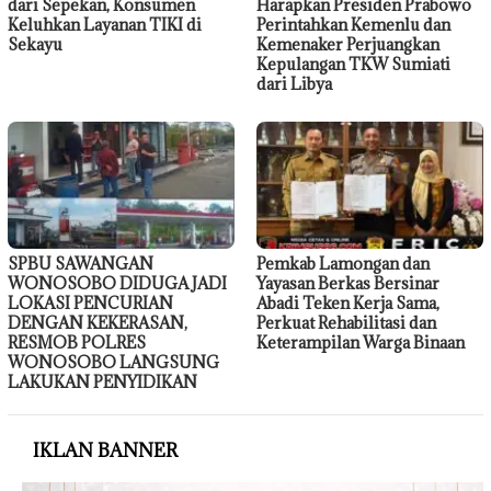
dari Sepekan, Konsumen
Harapkan Presiden Prabowo
Keluhkan Layanan TIKI di
Perintahkan Kemenlu dan
Sekayu
Kemenaker Perjuangkan
Kepulangan TKW Sumiati
dari Libya
SPBU SAWANGAN
Pemkab Lamongan dan
WONOSOBO DIDUGA JADI
Yayasan Berkas Bersinar
LOKASI PENCURIAN
Abadi Teken Kerja Sama,
DENGAN KEKERASAN,
Perkuat Rehabilitasi dan
RESMOB POLRES
Keterampilan Warga Binaan
WONOSOBO LANGSUNG
LAKUKAN PENYIDIKAN
IKLAN BANNER