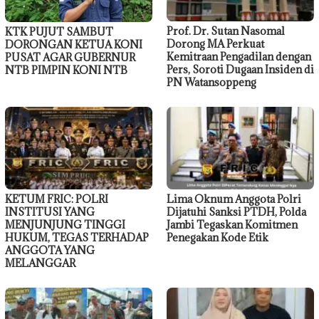
Prof. Dr. Sutan Nasomal
KTK PUJUT SAMBUT
Dorong MA Perkuat
DORONGAN KETUA KONI
Kemitraan Pengadilan dengan
PUSAT AGAR GUBERNUR
Pers, Soroti Dugaan Insiden di
NTB PIMPIN KONI NTB
PN Watansoppeng
KETUM FRIC: POLRI
Lima Oknum Anggota Polri
INSTITUSI YANG
Dijatuhi Sanksi PTDH, Polda
MENJUNJUNG TINGGI
Jambi Tegaskan Komitmen
HUKUM, TEGAS TERHADAP
Penegakan Kode Etik
ANGGOTA YANG
MELANGGAR