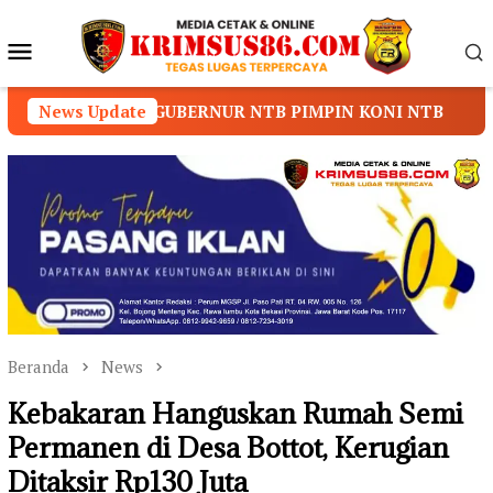
Loncat
ke
Menu
konten
Mobile
BERNUR NTB PIMPIN KONI NTB
News Update
Prof. Dr. Sutan N
Beranda
News
Kebakaran Hanguskan Rumah Semi
Permanen di Desa Bottot, Kerugian
Ditaksir Rp130 Juta