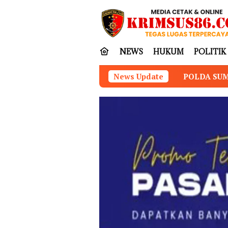
Loncat
tutup
ke
konten
NEWS
HUKUM
POLITIK
POLDA SUMUT BONGKAR HOME INDUSTRI
News Update