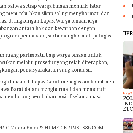
 bahwa setiap warga binaan memiliki latar
ing menumbuhkan sikap saling menghormati dan
asi di lingkungan Lapas. Warga binaan juga
mbangan antara hak dan kewajiban dengan
BER
 program pembinaan, serta menghormati petugas
an ruang partisipatif bagi warga binaan untuk
ukan melalui prosedur yang telah ditetapkan,
gkungan pemasyarakatan yang kondusif.
arga binaan di Lapas Garut menegaskan komitmen
awa Barat dalam menghormati dan memenuhi
NEWS
igus mendorong perubahan positif selama masa
PO
IND
ETO
C FRIC Muara Enim & HUMED KRIMSUS86.COM