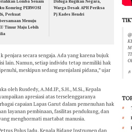
riahkan Lomba Senam
Diduga Rugikan Negara,
ku Komring PERWOSI
Warga Desak APH Periksa
26, Perkuat
Pj Kades Hendri
TIK
bersamaan Menuju
U Timur Maju Lebih
lia
@
K
M
T
 penjara secara sengaja. Ada yang karena bujuk
O
si lain. Namun, setiap individu tetap memiliki hak
ipenuhi, meskipun sedang menjalani pidana,” ujar
♬ 
a oleh Rusdedy, A.Md.IP., S.H., M.Si., Kepala
yampaikan apresiasi atas terselenggaranya
TOP
erbagai capaian Lapas Garut dalam pemenuhan hak
an layanan pembinaan, fasilitas pendukung, dan
 yang menghormati martabat manusia.
etrus Polus Jadu, Kepala Bidang Instrumen dan