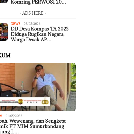
Komring PERWOSI 20…
- ADS HERE -
NEWS
06/08/2026
DD Desa Kompas TA 2025
Diduga Rugikan Negara,
Warga Desak AP…
KUM
M
01/05/2026
ah, Wewenang, dan Sengketa:
emik PT MIM Sumurkondang
ujung L…