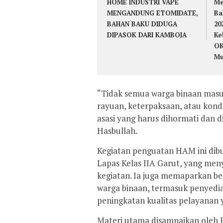
HOME INDUSTRI VAPE
Me
MENGANDUNG ETOMIDATE,
Ba
BAHAN BAKU DIDUGA
20
DIPASOK DARI KAMBOJA
Ke
OK
Mu
“Tidak semua warga binaan masuk
rayuan, keterpaksaan, atau kondi
asasi yang harus dihormati dan d
Hasbullah.
Kegiatan penguatan HAM ini dibuk
Lapas Kelas IIA Garut, yang men
kegiatan. Ia juga memaparkan b
warga binaan, termasuk penyedia
peningkatan kualitas pelayanan
Materi utama disampaikan oleh P