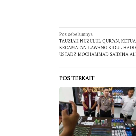
Navigasi
Pos sebelumnya
TAUZIAH NUZULUL QUR’AN, KETUA
pos
KECAMATAN LAWANG KIDUL HADI
USTADZ MOCHAMMAD SAIDINA AL
POS TERKAIT