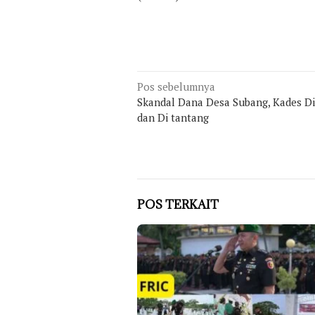
Navigasi
Pos sebelumnya
Skandal Dana Desa Subang, Kades D
pos
dan Di tantang
POS TERKAIT