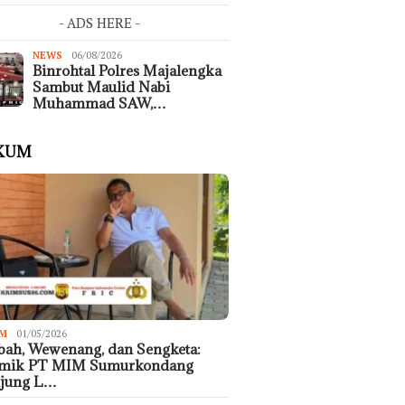
- ADS HERE -
NEWS
06/08/2026
Binrohtal Polres Majalengka
Sambut Maulid Nabi
Muhammad SAW,…
KUM
M
01/05/2026
ah, Wewenang, dan Sengketa:
emik PT MIM Sumurkondang
ujung L…