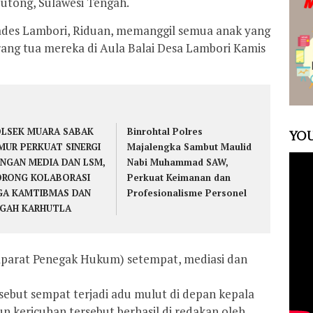
outong, Sulawesi Tengah.
ades Lambori, Riduan, memanggil semua anak yang
rang tua mereka di Aula Balai Desa Lambori Kamis
LSEK MUARA SABAK
Binrohtal Polres
YOU
MUR PERKUAT SINERGI
Majalengka Sambut Maulid
NGAN MEDIA DAN LSM,
Nabi Muhammad SAW,
RONG KOLABORASI
Perkuat Keimanan dan
GA KAMTIBMAS DAN
Profesionalisme Personel
GAH KARHUTLA
parat Penegak Hukum) setempat, mediasi dan
rsebut sempat terjadi adu mulut di depan kepala
n kericuhan tersebut berhasil di redakan oleh