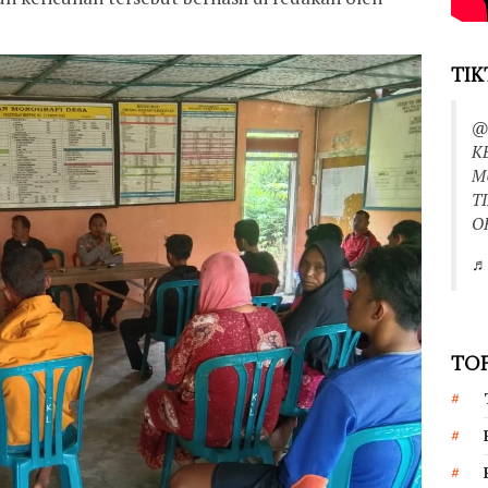
TIK
@
K
M
T
O
♬ 
TOP