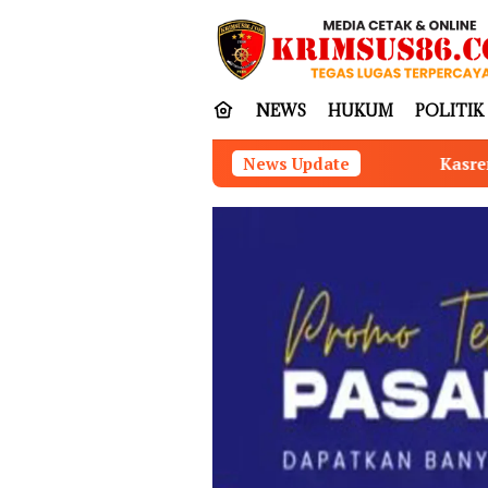
Loncat
tutup
ke
konten
NEWS
HUKUM
POLITIK
Kasrem 042/Gapu Pimpin Ziarah Romb
News Update