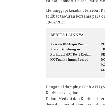
Palasa Lambori, Palasa, Parigi M
Menanggapi kejadian tersebut K
terlibat tawuran bersama para o
19/02/2025.
BERITA LAINNYA
Kasrem 042/Gapu Pimpin
PO
Ziarah Rombongan
TI
Peringati HUT Ke-1 Kodam
DE
XX/Tuanku Imam Bonjol
DO
JA
CE
Dengan di dampingi Oleh APH (A
Klarifikasi di gelar .
Dalam Mediasi dan Klarifikasi te
desa dan aparat kepolisian. Namu