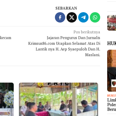
SEBARKAN
Pos berikutnya
ikecam
Jajaran Pengurus Dan Jurnalis
Krimsus86.com Ucapkan Selamat Atas Di
HU
Lantik nya H. Aep Syaepuloh Dan H.
Maslani.
HUKU
Limb
Pol
Ber