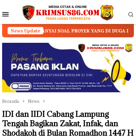
Loncat
ke
Menu
konten
Mobile
AI SOAL PROYEK YANG DI DUGA DI KERJA KAN.
News Update
MU
Beranda
News
IDI dan IIDI Cabang Lampung
Tengah Bagikan Zakat, Infak, dan
Shodakoh di Bulan Romadhon 1447 H