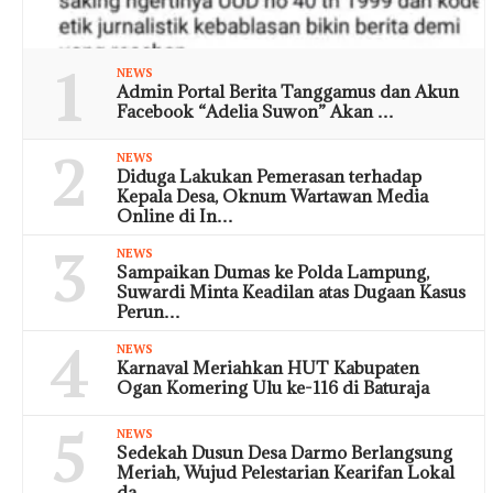
1
NEWS
Admin Portal Berita Tanggamus dan Akun
Facebook “Adelia Suwon” Akan …
2
NEWS
Diduga Lakukan Pemerasan terhadap
Kepala Desa, Oknum Wartawan Media
Online di In…
3
NEWS
Sampaikan Dumas ke Polda Lampung,
Suwardi Minta Keadilan atas Dugaan Kasus
Perun…
4
NEWS
Karnaval Meriahkan HUT Kabupaten
Ogan Komering Ulu ke-116 di Baturaja
5
NEWS
Sedekah Dusun Desa Darmo Berlangsung
Meriah, Wujud Pelestarian Kearifan Lokal
da…