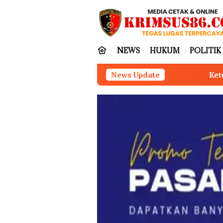
Loncat
tutup
ke
konten
NEWS
HUKUM
POLITIK
Ketum FRIC H. Dian Surahman Seru
News Update