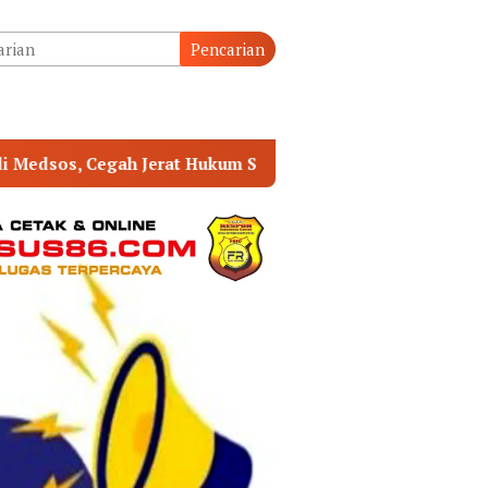
tutup
Pencarian
ejak Dini
Aslinmas Hadir Kembali di Tengah Masyara