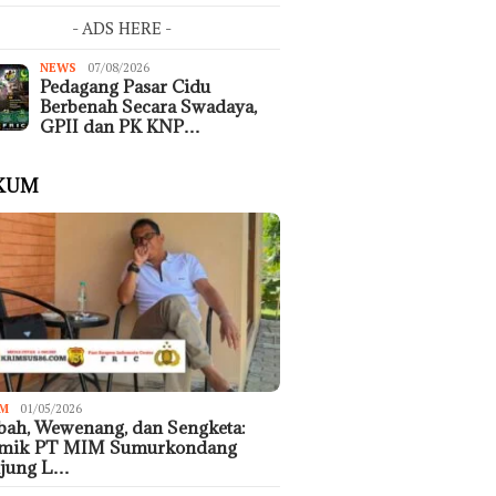
- ADS HERE -
NEWS
07/08/2026
Pedagang Pasar Cidu
Berbenah Secara Swadaya,
GPII dan PK KNP…
KUM
M
01/05/2026
ah, Wewenang, dan Sengketa:
emik PT MIM Sumurkondang
ujung L…