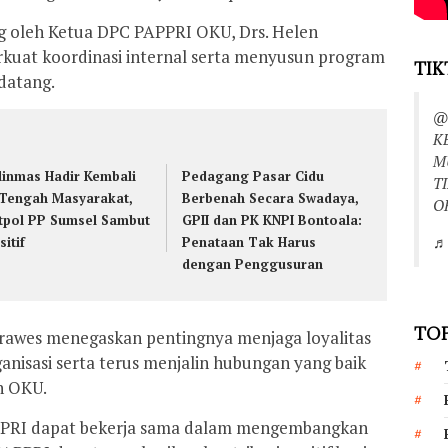
g oleh Ketua DPC PAPPRI OKU, Drs. Helen
uat koordinasi internal serta menyusun program
TIK
datang.
@
K
M
linmas Hadir Kembali
Pedagang Pasar Cidu
T
 Tengah Masyarakat,
Berbenah Secara Swadaya,
O
tpol PP Sumsel Sambut
GPII dan PK KNPI Bontoala:
♬ 
sitif
Penataan Tak Harus
dengan Penggusuran
TOP
rawes menegaskan pentingnya menjaga loyalitas
ganisasi serta terus menjalin hubungan yang baik
n OKU.
APPRI dapat bekerja sama dalam mengembangkan