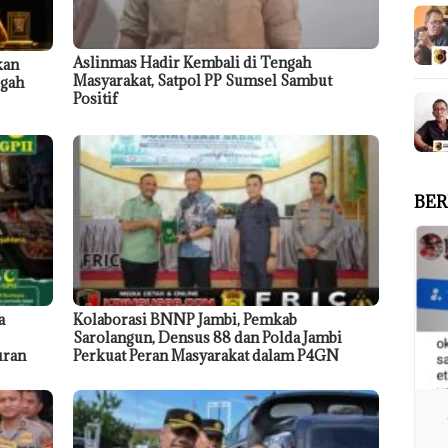
Aslinmas Hadir Kembali di Tengah
kan
Masyarakat, Satpol PP Sumsel Sambut
egah
Positif
BER
a
Kolaborasi BNNP Jambi, Pemkab
Sarolangun, Densus 88 dan Polda Jambi
uran
Perkuat Peran Masyarakat dalam P4GN