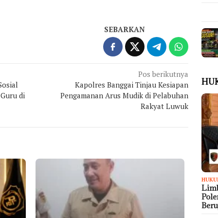
SEBARKAN
Pos berikutnya
HU
osial
Kapolres Banggai Tinjau Kesiapan
Guru di
Pengamanan Arus Mudik di Pelabuhan
Rakyat Luwuk
HUKU
Limb
Pol
Ber