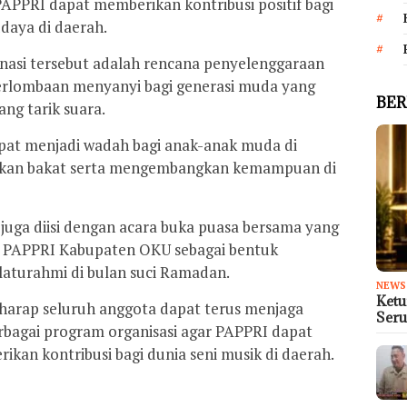
PAPPRI dapat memberikan kontribusi positif bagi
daya di daerah.
dinasi tersebut adalah rencana penyelenggaraan
perlombaan menyanyi bagi generasi muda yang
BER
ang tarik suara.
apat menjadi wadah bagi anak-anak muda di
kan bakat serta mengembangkan kemampuan di
n juga diisi dengan acara buka puasa bersama yang
PC PAPPRI Kabupaten OKU sebagai bentuk
aturahmi di bulan suci Ramadan.
NEWS
Ket
arap seluruh anggota dapat terus menjaga
Seru
agai program organisasi agar PAPPRI dapat
an kontribusi bagi dunia seni musik di daerah.