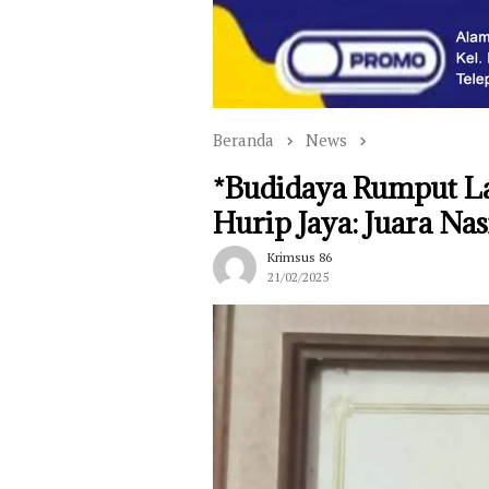
Beranda
News
*Budidaya Rumput L
Hurip Jaya: Juara Na
Krimsus 86
21/02/2025