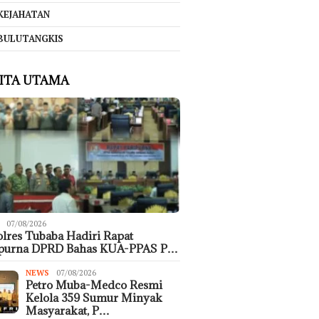
KEJAHATAN
BULUTANGKIS
ITA UTAMA
07/08/2026
lres Tubaba Hadiri Rapat
ipurna DPRD Bahas KUA-PPAS P…
NEWS
07/08/2026
Petro Muba-Medco Resmi
Kelola 359 Sumur Minyak
Masyarakat, P…