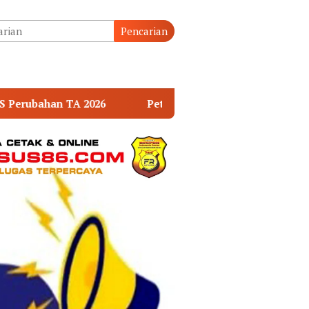
tutup
Pencarian
Petro Muba-Medco Resmi Kelola 359 Sumur Minyak Masyarak