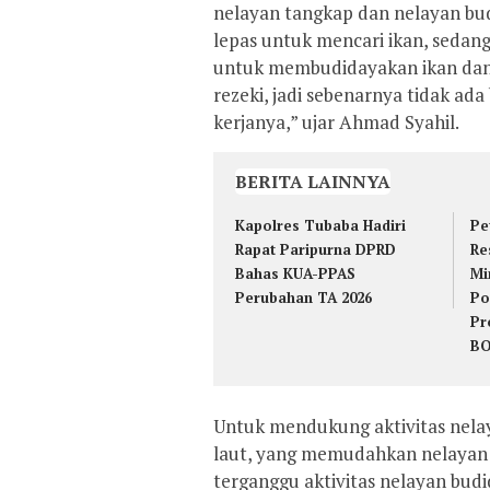
nelayan tangkap dan nelayan bu
lepas untuk mencari ikan, sedan
untuk membudidayakan ikan dan
rezeki, jadi sebenarnya tidak a
kerjanya,” ujar Ahmad Syahil.
BERITA LAINNYA
Kapolres Tubaba Hadiri
Pe
Rapat Paripurna DPRD
Re
Bahas KUA-PPAS
Mi
Perubahan TA 2026
Po
Pr
B
Untuk mendukung aktivitas nelay
laut, yang memudahkan nelayan
terganggu aktivitas nelayan budi