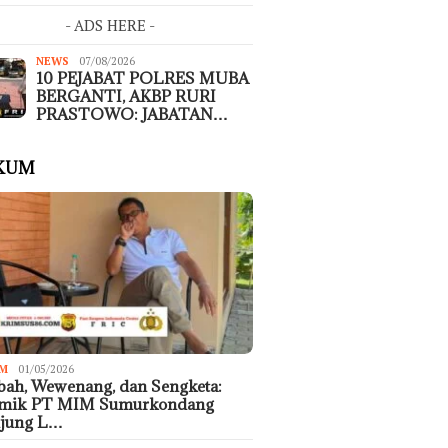
- ADS HERE -
NEWS
07/08/2026
10 PEJABAT POLRES MUBA
BERGANTI, AKBP RURI
PRASTOWO: JABATAN…
KUM
M
01/05/2026
ah, Wewenang, dan Sengketa:
emik PT MIM Sumurkondang
ujung L…