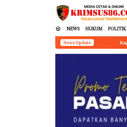
Loncat
tutup
ke
konten
NEWS
HUKUM
POLITIK
Kapolres Tubaba Hadiri Rapat 
News Update