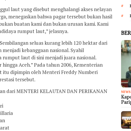
nggul laut yang disebut menghalangi akses nelayan
rga, menegaskan bahwa pagar tersebut bukan hasil
u bukan buatan kami dan bukan urusan kami. Kami
didaya rumput laut,” jelasnya.
BER
mbilangan seluas kurang lebih 120 hektar dari
 menjadi kebanggaan nasional. Syahil
umput laut di sini menjadi juara nasional.
 hingga Aceh.” Pada tahun 2006, Kementerian
t itu dipimpin oleh Menteri Freddy Numberi
stasi tersebut.
gaan dari MENTERI KELAUTAN DAN PERIKANAN
NEWS
Kapo
Par
ri
llaria
an
arat