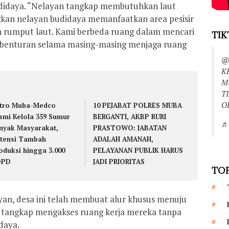
didaya. “Nelayan tangkap membutuhkan laut
gkan nelayan budidaya memanfaatkan area pesisir
 rumput laut. Kami berbeda ruang dalam mencari
TIK
da benturan selama masing-masing menjaga ruang
@
K
M
T
O
tro Muba-Medco
10 PEJABAT POLRES MUBA
smi Kelola 359 Sumur
BERGANTI, AKBP RURI
♬ 
nyak Masyarakat,
PRASTOWO: JABATAN
tensi Tambah
ADALAH AMANAH,
oduksi hingga 3.000
PELAYANAN PUBLIK HARUS
OPD
JADI PRIORITAS
TOP
an, desa ini telah membuat alur khusus menuju
 tangkap mengakses ruang kerja mereka tanpa
daya.