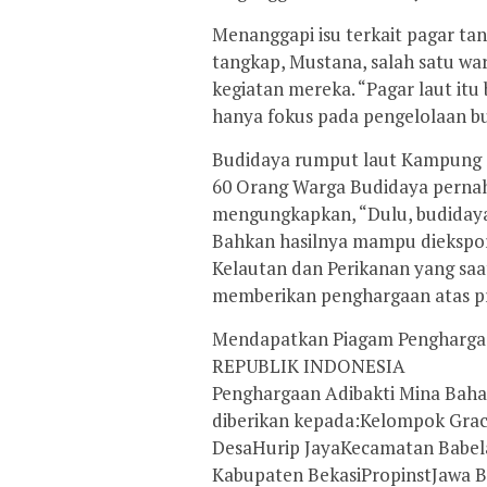
Menanggapi isu terkait pagar ta
tangkap, Mustana, salah satu wa
kegiatan mereka. “Pagar laut it
hanya fokus pada pengelolaan bu
Budidaya rumput laut Kampung Se
60 Orang Warga Budidaya pernah
mengungkapkan, “Dulu, budidaya r
Bahkan hasilnya mampu diekspor
Kelautan dan Perikanan yang saa
memberikan penghargaan atas pre
Mendapatkan Piagam Penghar
REPUBLIK INDONESIA
Penghargaan Adibakti Mina Baha
diberikan kepada:Kelompok Graci
DesaHurip JayaKecamatan Babel
Kabupaten BekasiPropinstJawa B