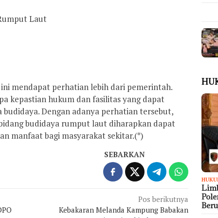
Rumput Laut
HU
ini mendapat perhatian lebih dari pemerintah.
 kepastian hukum dan fasilitas yang dapat
budidaya. Dengan adanya perhatian tersebut,
i bidang budidaya rumput laut diharapkan dapat
n manfaat bagi masyarakat sekitar.(*)
SEBARKAN
HUKU
Limb
Pol
Pos berikutnya
Ber
 DPO
Kebakaran Melanda Kampung Babakan