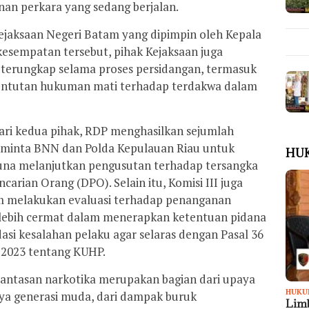
an perkara yang sedang berjalan.
Kejaksaan Negeri Batam yang dipimpin oleh Kepala
esempatan tersebut, pihak Kejaksaan juga
terungkap selama proses persidangan, termasuk
untutan hukuman mati terhadap terdakwa dalam
ari kedua pihak, RDP menghasilkan sejumlah
meminta BNN dan Polda Kepulauan Riau untuk
HU
guna melanjutkan pengusutan terhadap tersangka
arian Orang (DPO). Selain itu, Komisi III juga
m melakukan evaluasi terhadap penanganan
n lebih cermat dalam menerapkan ketentuan pidana
i kesalahan pelaku agar selaras dengan Pasal 36
2023 tentang KUHP.
tasan narkotika merupakan bagian dari upaya
HUKU
ya generasi muda, dari dampak buruk
Limb