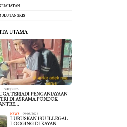
KEJAHATAN
BULUTANGKIS
ITA UTAMA
09/08/2026
UGA TERJADI PENGANIAYAAN
TRI DI ASRAMA PONDOK
SANTRE…
NEWS
09/08/2026
LURUSKAN ISU ILLEGAL
LOGGING DI KAYAN