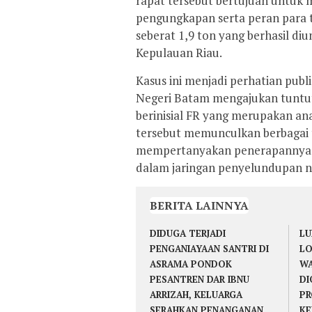
rapat tersebut bertujuan untuk 
pengungkapan serta peran para 
seberat 1,9 ton yang berhasil di
Kepulauan Riau.
Kasus ini menjadi perhatian pub
Negeri Batam mengajukan tuntut
berinisial FR yang merupakan an
tersebut memunculkan berbagai 
mempertanyakan penerapannya, k
dalam jaringan penyelundupan na
BERITA LAINNYA
DIDUGA TERJADI
LU
PENGANIAYAAN SANTRI DI
LO
ASRAMA PONDOK
WA
PESANTREN DAR IBNU
DI
ARRIZAH, KELUARGA
PR
SERAHKAN PENANGANAN
KE