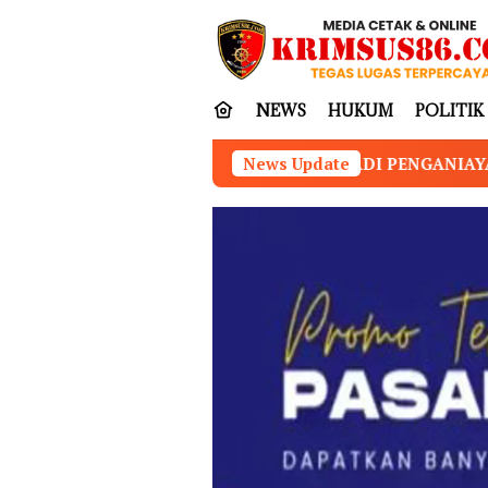
Loncat
tutup
ke
konten
NEWS
HUKUM
POLITIK
ERJADI PENGANIAYAAN SANTRI DI ASRAMA PONDOK PES
News Update