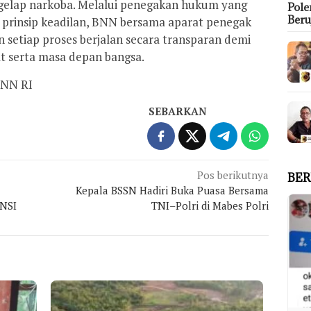
gelap narkoba. Melalui penegakan hukum yang
Pol
Ber
 prinsip keadilan, BNN bersama aparat penegak
etiap proses berjalan secara transparan demi
 serta masa depan bangsa.
NN RI
SEBARKAN
Pos berikutnya
BER
Kepala BSSN Hadiri Buka Puasa Bersama
NSI
TNI–Polri di Mabes Polri