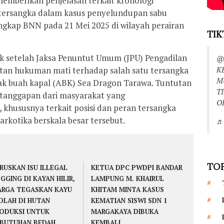
memberikan penjelasan terkait kronologi
tersangka dalam kasus penyelundupan sabu
ungkap BNN pada 21 Mei 2025 di wilayah perairan
TIK
lik setelah Jaksa Penuntut Umum (JPU) Pengadilan
@
K
an hukuman mati terhadap salah satu tersangka
M
ak buah kapal (ABK) Sea Dragon Tarawa. Tuntutan
T
tanggapan dari masyarakat yang
O
hususnya terkait posisi dan peran tersangka
rkotika berskala besar tersebut.
♬ 
TOP
RUSKAN ISU ILLEGAL
KETUA DPC PWDPI BANDAR
GGING DI KAYAN HILIR,
LAMPUNG M. KHAIRUL
RGA TEGASKAN KAYU
KHITAM MINTA KASUS
OLAH DI HUTAN
KEMATIAN SISWI SDN 1
ODUKSI UNTUK
MARGAKAYA DIBUKA
BUTUHAN BEDAH
KEMBALI