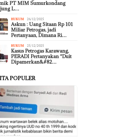
emik PT MIM Sumurkondang
ujung L…
HUKUM
26/12/2025
Askun : Uang Sitaan Rp 101
Miliar Petrogas, jadi
Pertanyaan, Dimana Ri…
HUKUM
25/12/2025
Kasus Petrogas Karawang,
PERADI Pertanyakan “Duit
Dipamerkan&#82…
ITA POPULER