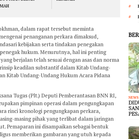
UMAH
urokhman, dalam rapat tersebut meminta
BER
 mengenai penanganan perkara dimaksud,
dasari kebijakan serta tindakan penegakan
penegak hukum. Menurutnya, hal ini penting
yang berjalan telah sesuai dengan asas dan norma
insip keadilan substantif dalam Kitab Undang-
an Kitab Undang-Undang Hukum Acara Pidana
sana Tugas (Plt.) Deputi Pemberantasan BNN RI,
NEWS
erupakan pimpinan operasi dalam pengungkapan
DID
SAN
ra rinci kronologi pengungkapan perkara,
PE
asing-masing pihak yang terlibat dalam jaringan
t. Pemaparan ini disampaikan sebagai bentuk
aligus memberikan gambaran yang utuh kepada