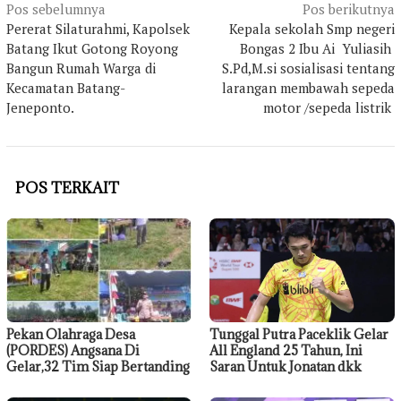
Navigasi
Pos sebelumnya
Pos berikutnya
Pererat Silaturahmi, Kapolsek
Kepala sekolah Smp negeri
pos
Batang Ikut Gotong Royong
Bongas 2 Ibu Ai Yuliasih
Bangun Rumah Warga di
S.Pd,M.si sosialisasi tentang
Kecamatan Batang-
larangan membawah sepeda
Jeneponto.
motor /sepeda listrik
POS TERKAIT
Pekan Olahraga Desa
Tunggal Putra Paceklik Gelar
(PORDES) Angsana Di
All England 25 Tahun, Ini
Gelar,32 Tim Siap Bertanding
Saran Untuk Jonatan dkk