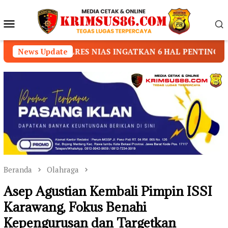
Loncat
ke
Menu
konten
Mobile
RES NIAS INGATKAN 6 HAL PENTING SAAT BERKENDARA
News Update
Beranda
Olahraga
Asep Agustian Kembali Pimpin ISSI
Karawang, Fokus Benahi
Kepengurusan dan Targetkan