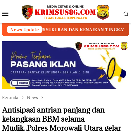
Loncat
ke
Menu
konten
Mobile
SYUKURAN DAN KENAIKAN TINGKAT/SABUK
News Update
DUGAAN
Beranda
News
Antisipasi antrian panjang dan
kelangkaan BBM selama
Mudik..Polres Morowali Utara gelar