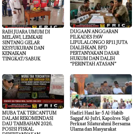
DUGAAN ANGGARAN
RAIH JUARA UMUM DI
PILKADES PAW
MELAWI, LEMKARI
LIPULALONGO RP11 JUTA
SINTANG GELAR
DIALIHKAN, BPD
KESYUKURAN DAN
PERTANYAKAN DASAR
KENAIKAN
HUKUM DAN DALIH
TINGKAT/SABUK
“PERINTAH ATASAN”
MUBA TAK TERCANTUM
Hadiri Haul ke-5 Al-Habib
DALAM REKOMENDASI
Saggaf Al-Jufri, Kapolres Sigi
DAU TAMBAHAN 2026,
Perkuat Silaturahmi Bersama
POSISI FISKAL
Ulama dan Masyarakat