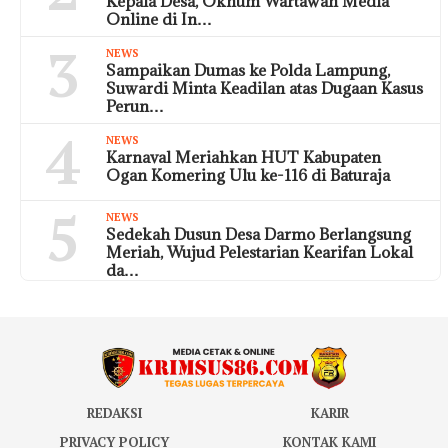
Kepala Desa, Oknum Wartawan Media
Online di In…
3
NEWS
Sampaikan Dumas ke Polda Lampung,
Suwardi Minta Keadilan atas Dugaan Kasus
Perun…
4
NEWS
Karnaval Meriahkan HUT Kabupaten
Ogan Komering Ulu ke-116 di Baturaja
5
NEWS
Sedekah Dusun Desa Darmo Berlangsung
Meriah, Wujud Pelestarian Kearifan Lokal
da…
REDAKSI
KARIR
PRIVACY POLICY
KONTAK KAMI