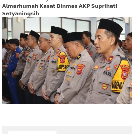
𝗔𝗹𝗺𝗮𝗿𝗵𝘂𝗺𝗮𝗵 𝗞𝗮𝘀𝗮𝘁 𝗕𝗶𝗻𝗺𝗮𝘀 𝗔𝗞𝗣 𝗦𝘂𝗽𝗿𝗶𝗵𝗮𝘁𝗶
𝗦𝗲𝘁𝘆𝗮𝗻𝗶𝗻𝗴𝘀𝗶𝗵