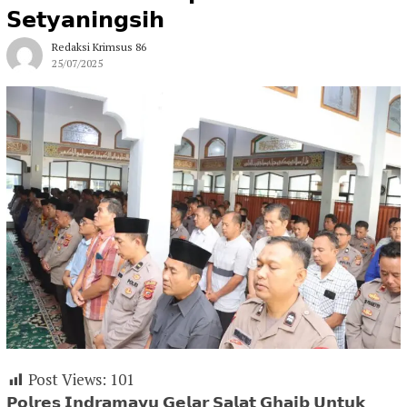
𝗦𝗲𝘁𝘆𝗮𝗻𝗶𝗻𝗴𝘀𝗶𝗵
Redaksi Krimsus 86
25/07/2025
Post Views:
101
𝗣𝗼𝗹𝗿𝗲𝘀 𝗜𝗻𝗱𝗿𝗮𝗺𝗮𝘆𝘂 𝗚𝗲𝗹𝗮𝗿 𝗦𝗮𝗹𝗮𝘁 𝗚𝗵𝗮𝗶𝗯 𝗨𝗻𝘁𝘂𝗸