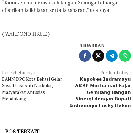
“Kami semua merasa kehilangan. Semoga keluarga
diberikan keikhlasan serta kesabaran,” ucapnya.
( WARDONO HS.S.E )
SEBARKAN
Navigasi
Pos sebelumnya
Pos berikutnya
BANN DPC Kota Bekasi Gelar
𝗞𝗮𝗽𝗼𝗹𝗿𝗲𝘀 𝗜𝗻𝗱𝗿𝗮𝗺𝗮𝘆𝘂
pos
Sosialisasi Anti Narkoba,
𝗔𝗞𝗕𝗣 𝗠𝗼𝗰𝗵𝗮𝗺𝗮𝗱 𝗙𝗮𝗷𝗮𝗿
Masyarakat Antusias
𝗚𝗲𝗺𝗶𝗹𝗮𝗻𝗴 𝗕𝗮𝗻𝗴𝘂𝗻
Mendukung
𝗦𝗶𝗻𝗲𝗿𝗴𝗶 𝗱𝗲𝗻𝗴𝗮𝗻 𝗕𝘂𝗽𝗮𝘁𝗶
𝗜𝗻𝗱𝗿𝗮𝗺𝗮𝘆𝘂 𝗟𝘂𝗰𝗸𝘆 𝗛𝗮𝗸𝗶𝗺
POS TERKAIT