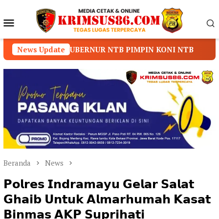
Loncat
ke
Menu
konten
Mobile
BERNUR NTB PIMPIN KONI NTB
News Update
Prof. Dr. Sutan Na
Beranda
News
𝗣𝗼𝗹𝗿𝗲𝘀 𝗜𝗻𝗱𝗿𝗮𝗺𝗮𝘆𝘂 𝗚𝗲𝗹𝗮𝗿 𝗦𝗮𝗹𝗮𝘁
𝗚𝗵𝗮𝗶𝗯 𝗨𝗻𝘁𝘂𝗸 𝗔𝗹𝗺𝗮𝗿𝗵𝘂𝗺𝗮𝗵 𝗞𝗮𝘀𝗮𝘁
𝗕𝗶𝗻𝗺𝗮𝘀 𝗔𝗞𝗣 𝗦𝘂𝗽𝗿𝗶𝗵𝗮𝘁𝗶