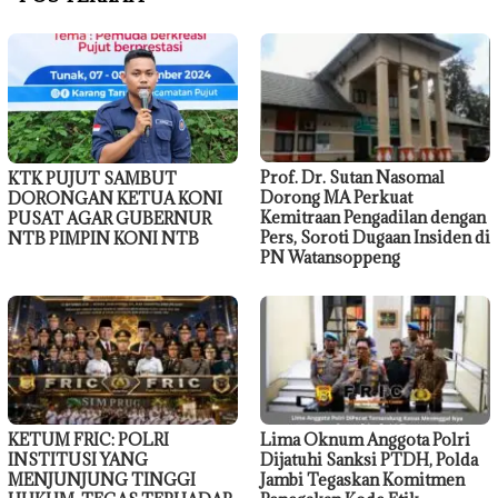
Prof. Dr. Sutan Nasomal
KTK PUJUT SAMBUT
Dorong MA Perkuat
DORONGAN KETUA KONI
Kemitraan Pengadilan dengan
PUSAT AGAR GUBERNUR
Pers, Soroti Dugaan Insiden di
NTB PIMPIN KONI NTB
PN Watansoppeng
KETUM FRIC: POLRI
Lima Oknum Anggota Polri
INSTITUSI YANG
Dijatuhi Sanksi PTDH, Polda
MENJUNJUNG TINGGI
Jambi Tegaskan Komitmen