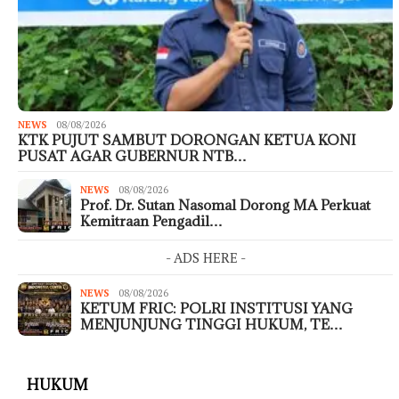
NEWS
08/08/2026
KTK PUJUT SAMBUT DORONGAN KETUA KONI
PUSAT AGAR GUBERNUR NTB…
NEWS
08/08/2026
Prof. Dr. Sutan Nasomal Dorong MA Perkuat
Kemitraan Pengadil…
- ADS HERE -
NEWS
08/08/2026
KETUM FRIC: POLRI INSTITUSI YANG
MENJUNJUNG TINGGI HUKUM, TE…
HUKUM