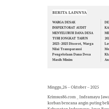
BERITA LAINNYA
WARGA DESAK
DE
INSPEKTORAT AUDIT
KA
MENYELURUH DANA DESA
ME
TUHI JONGKAT TAHUN
20
2023–2025 Disorot, Warga
La
Nilai Transparansi
Me
Pengelolaan Dana Desa
Kl
Masih Minim
An
Minggu,26 – Oktober – 2025
Krimsus86.com _ Indramayu Jawab
korban bencana angin puting beli
Kabupaten Indramayu, Jawa Bara