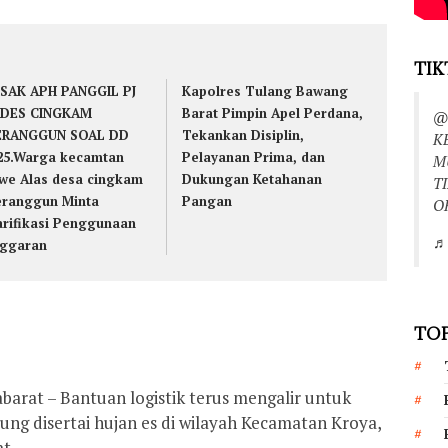
TIK
SAK APH PANGGIL PJ
Kapolres Tulang Bawang
DES CINGKAM
Barat Pimpin Apel Perdana,
@
RANGGUN SOAL DD
Tekankan Disiplin,
K
25.Warga kecamtan
Pelayanan Prima, dan
M
we Alas desa cingkam
Dukungan Ketahanan
T
ranggun Minta
Pangan
O
arifikasi Penggunaan
♬ 
ggaran
TOP
arat – Bantuan logistik terus mengalir untuk
ung disertai hujan es di wilayah Kecamatan Kroya,
t.