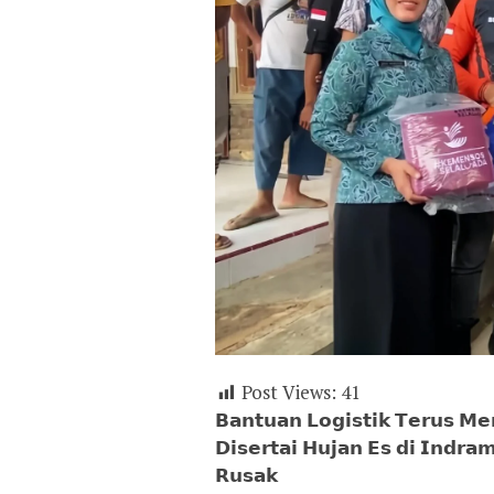
Post Views:
41
𝗕𝗮𝗻𝘁𝘂𝗮𝗻 𝗟𝗼𝗴𝗶𝘀𝘁𝗶𝗸 𝗧𝗲𝗿𝘂𝘀 𝗠𝗲
𝗗𝗶𝘀𝗲𝗿𝘁𝗮𝗶 𝗛𝘂𝗷𝗮𝗻 𝗘𝘀 𝗱𝗶 𝗜𝗻𝗱𝗿
𝗥𝘂𝘀𝗮𝗸