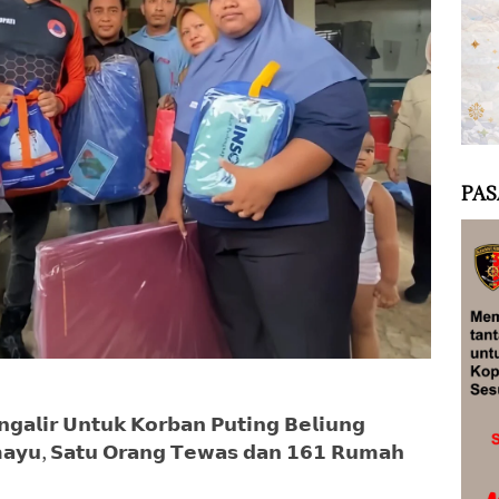
PAS
𝗴𝗮𝗹𝗶𝗿 𝗨𝗻𝘁𝘂𝗸 𝗞𝗼𝗿𝗯𝗮𝗻 𝗣𝘂𝘁𝗶𝗻𝗴 𝗕𝗲𝗹𝗶𝘂𝗻𝗴
𝗮𝗺𝗮𝘆𝘂, 𝗦𝗮𝘁𝘂 𝗢𝗿𝗮𝗻𝗴 𝗧𝗲𝘄𝗮𝘀 𝗱𝗮𝗻 𝟭𝟲𝟭 𝗥𝘂𝗺𝗮𝗵