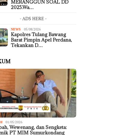
MERANGGUN SOAL DD
2025.Wa…
- ADS HERE -
NEWS
05/08/2026
Kapolres Tulang Bawang
Barat Pimpin Apel Perdana,
Tekankan D…
KUM
M
01/05/2026
ah, Wewenang, dan Sengketa:
emik PT MIM Sumurkondang