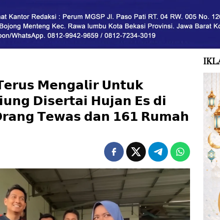
IKL
𝗧𝗲𝗿𝘂𝘀 𝗠𝗲𝗻𝗴𝗮𝗹𝗶𝗿 𝗨𝗻𝘁𝘂𝗸
𝘂𝗻𝗴 𝗗𝗶𝘀𝗲𝗿𝘁𝗮𝗶 𝗛𝘂𝗷𝗮𝗻 𝗘𝘀 𝗱𝗶
𝗢𝗿𝗮𝗻𝗴 𝗧𝗲𝘄𝗮𝘀 𝗱𝗮𝗻 𝟭𝟲𝟭 𝗥𝘂𝗺𝗮𝗵