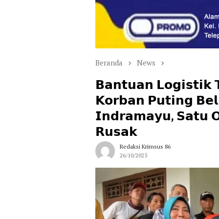
Beranda
News
𝗕𝗮𝗻𝘁𝘂𝗮𝗻 𝗟𝗼𝗴𝗶𝘀𝘁𝗶𝗸 
𝗞𝗼𝗿𝗯𝗮𝗻 𝗣𝘂𝘁𝗶𝗻𝗴 𝗕𝗲𝗹
𝗜𝗻𝗱𝗿𝗮𝗺𝗮𝘆𝘂, 𝗦𝗮𝘁𝘂 
𝗥𝘂𝘀𝗮𝗸
Redaksi Krimsus 86
26/10/2025