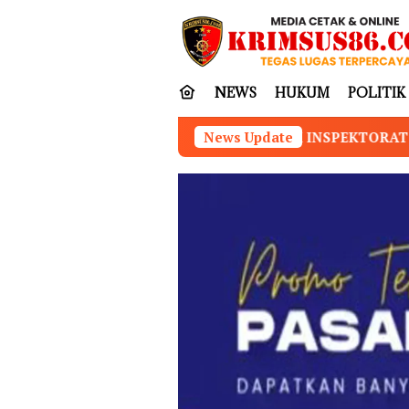
Loncat
tutup
ke
konten
NEWS
HUKUM
POLITIK
A DESAK INSPEKTORAT AUDIT MENYELURUH DANA DESA TUHI
News Update