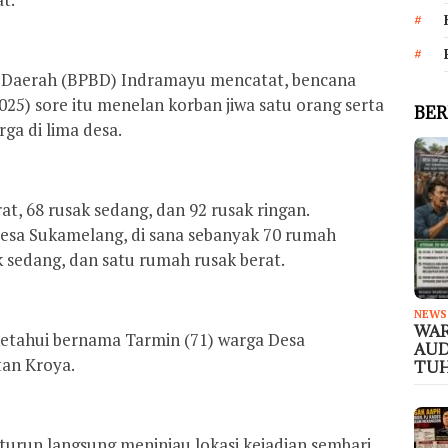
Daerah (BPBD) Indramayu mencatat, bencana
025) sore itu menelan korban jiwa satu orang serta
BER
a di lima desa.
at, 68 rusak sedang, dan 92 rusak ringan.
Desa Sukamelang, di sana sebanyak 70 rumah
k sedang, dan satu rumah rusak berat.
NEWS
WAR
etahui bernama Tarmin (71) warga Desa
AUD
an Kroya.
TUH
urun langsung meninjau lokasi kejadian sembari